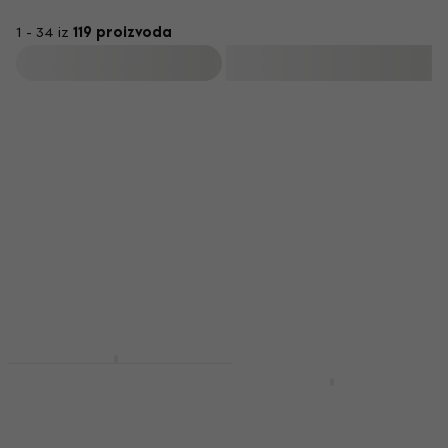
1 - 34 iz
119 proizvoda
Filtrirati
Popust za bilten
Pianonova DPB2025-
BK Дрвена столица
Pianonova DKFPK
за клавир Black
Pokrivač za
klavijature od
Дрвена столица за клавир