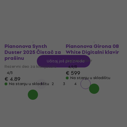
Digitalni klavir
Gray Digitalni klavir
Digitalni klavir
Digitalni klavir
5
/5
5
/5
€ 699
€ 389
Na stanju u skladištu
Na stanju u skladištu
Pianonova Synth
Pianonova Girona 08
Duster 2025 Čistač za
White Digitalni klavir
prašinu
Digitalni klavir
Učitaj još proizvoda
Rezervni deo za klavijaturu
4,9
/5
€ 599
4
/5
€ 4.89
Na stanju u skladištu
Na stanju u skladištu
1
2
3
4