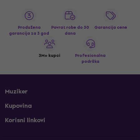
Produžena
Povrat robe do 30
Garancija cene
garancija za 3 god
dana
3M+ kupci
Profesionalna
podrška
Muziker
Kupovina
Korisni linkovi