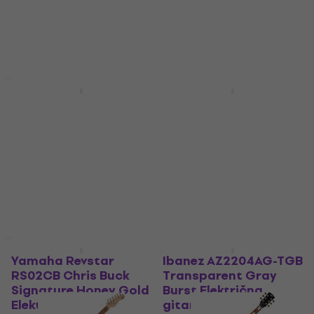
€ 699
€ 799
Električna gitara
- 13 %
Na stanju u skladištu
3,9
/5
€ 277
€ 289
- 4 %
Na stanju u skladištu
Akcija
Akcija
Ibanez AM73G-BK
PRS SE Studio
Black Polu-akustična
Standard 2026
gitara
Silverstone Gray
Električna gitara
Polu-akustična gitara
Električna gitara
€ 476
€ 579
- 18 %
€ 784
€ 1,019
Na stanju u skladištu
- 23 %
Na stanju u skladištu
Kao novo
Kao novo
Yamaha Revstar
Ibanez AZ2204AG-TGB
RS02CB Chris Buck
Transparent Gray
Signature Honey Gold
Burst Električna
Električna gitara
gitara