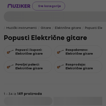
Sve kategorije
Muzički instrumenti
Gitare
Električne gitare
Popusti Elekt
Popusti Električne gitare
Popusti i kuponi:
Raspakovano:
Električne gitare
Električne gitare
Povoljni paketi:
Rasprodaja:
Električne gitare
Električne gitare
1 - 34 iz
149 proizvoda
Filtrirati