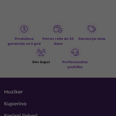
Produžena
Povrat robe do 30
Garancija cene
garancija za 3 god
dana
3M+ kupci
Profesionalna
podrška
Muziker
Kupovina
Korisni linkovi