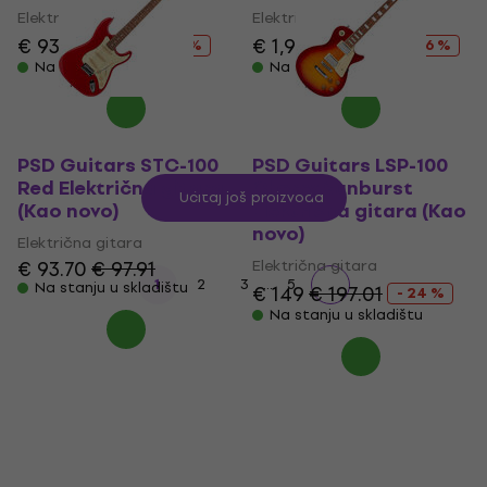
Električna gitara
Električna gitara
€ 934
€ 1,199
€ 1,939
€ 2,299
- 22 %
- 16 %
Na stanju u skladištu
Na stanju u skladištu
PSD Guitars STC-100
PSD Guitars LSP-100
Red Električna gitara
Cherry Sunburst
Učitaj još proizvoda
(Kao novo)
Električna gitara (Kao
novo)
Električna gitara
€ 93.70
€ 97.91
Električna gitara
...
1
2
3
5
Na stanju u skladištu
€ 149
€ 197.01
- 24 %
Na stanju u skladištu