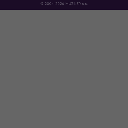
© 2004-2026 MUZIKER a.s.