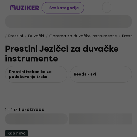
Sve kategorije
Prestini
Duvački
Oprema za duvačke instrumente
Prestin
Prestini Jezičci za duvačke
instrumente
Prestini Mehanika za
Reeds - svi
podešavanje trske
1 - 1 iz
1 proizvoda
Filtrirati
Kao novo