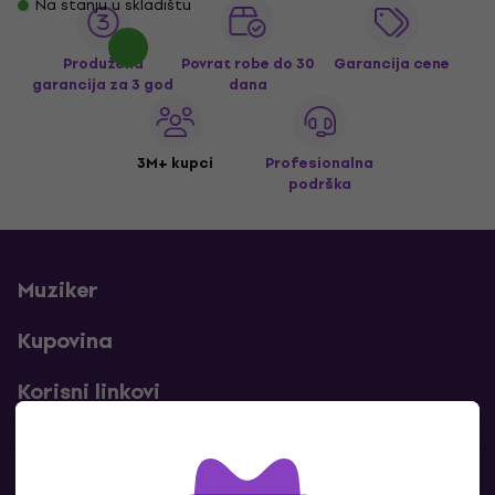
Na stanju u skladištu
Produžena
Povrat robe do 30
Garancija cene
garancija za 3 god
dana
3M+ kupci
Profesionalna
podrška
Muziker
Kupovina
Korisni linkovi