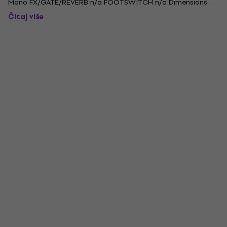
Mono FX/GATE/REVERB n/a FOOTSWITCH n/a Dimensions
(LxWxH in mm) 330x280x340 Weight (kg) 10.
Čitaj više