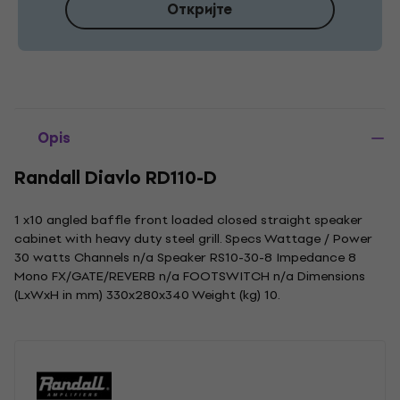
Откријте
Opis
Randall Diavlo RD110-D
1 x10 angled baffle front loaded closed straight speaker
cabinet with heavy duty steel grill. Specs Wattage / Power
30 watts Channels n/a Speaker RS10-30-8 Impedance 8
Mono FX/GATE/REVERB n/a FOOTSWITCH n/a Dimensions
(LxWxH in mm) 330x280x340 Weight (kg) 10.