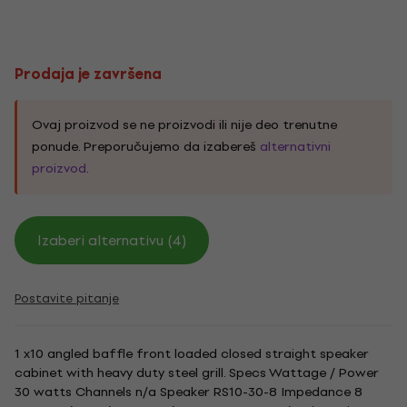
Prodaja je završena
Ovaj proizvod se ne proizvodi ili nije deo trenutne
ponude. Preporučujemo da izabereš
alternativni
proizvod
.
Izaberi alternativu (4)
Postavite pitanje
1 x10 angled baffle front loaded closed straight speaker
cabinet with heavy duty steel grill. Specs Wattage / Power
30 watts Channels n/a Speaker RS10-30-8 Impedance 8