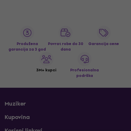
Produžena
Povrat robe do 30
Garancija cene
garancija za 3 god
dana
3M+ kupci
Profesionalna
podrška
Muziker
Kupovina
Korisni linkovi