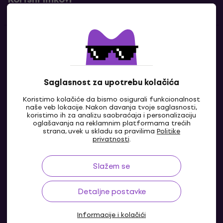
Kontakti
Kontaktiraj nas
Saglasnost za upotrebu kolačića
Koristimo kolačiće da bismo osigurali funkcionalnost
naše veb lokacije. Nakon davanja tvoje saglasnosti,
koristimo ih za analizu saobraćaja i personalizaciju
oglašavanja na reklamnim platformama trećih
strana, uvek u skladu sa pravilima
Politike
privatnosti
.
Slažem se
BA
Detaljne postavke
Informacije i kolačići