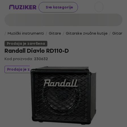
Sve kategorije
Muzički instrumenti
Gitare
Gitarske zvučne kutije
Gitarsk
Prodaja je završena
Randall Diavlo RD110-D
Kod proizvoda:
230632
Prodaja je završena