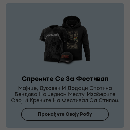
Спремите Се За Фестивал
Мајице, Дуксеви И Додаци Стотина
Бендова На Једном Месту. Изаберите
Свој И Крените На Фестивал Са Стилом.
Пронађите Своју Робу