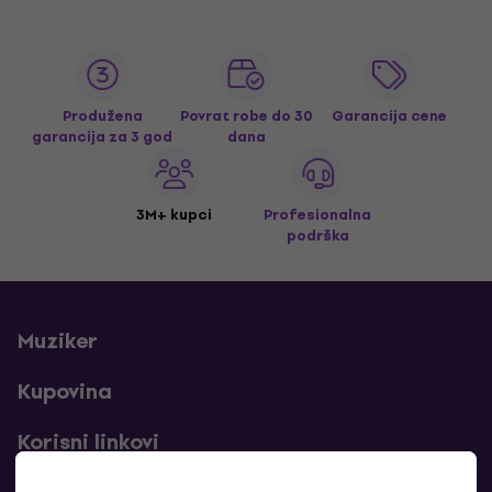
Produžena
Povrat robe do 30
Garancija cene
garancija za 3 god
dana
3M+ kupci
Profesionalna
podrška
Muziker
Kupovina
Korisni linkovi