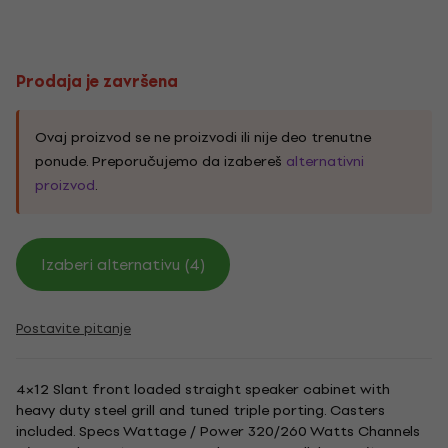
Prodaja je završena
Ovaj proizvod se ne proizvodi ili nije deo trenutne
ponude. Preporučujemo da izabereš
alternativni
proizvod
.
Izaberi alternativu (4)
Postavite pitanje
4×12 Slant front loaded straight speaker cabinet with
heavy duty steel grill and tuned triple porting. Casters
included. Specs Wattage / Power 320/260 Watts Channels