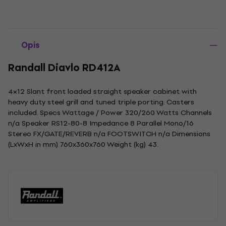
Opis
Randall Diavlo RD412A
4×12 Slant front loaded straight speaker cabinet with
heavy duty steel grill and tuned triple porting. Casters
included. Specs Wattage / Power 320/260 Watts Channels
n/a Speaker RS12-80-8 Impedance 8 Parallel Mono/16
Stereo FX/GATE/REVERB n/a FOOTSWITCH n/a Dimensions
(LxWxH in mm) 760x360x760 Weight (kg) 43.