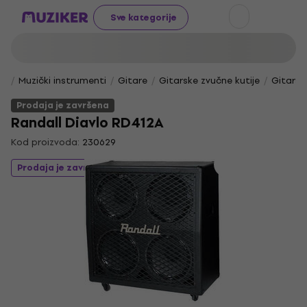
Sve kategorije
Muzički instrumenti
Gitare
Gitarske zvučne kutije
Gitarsk
Prodaja je završena
Randall Diavlo RD412A
Kod proizvoda:
230629
Prodaja je završena