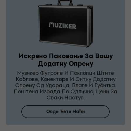
Искрено Паковање За Вашу
Додатну Опрему
Музикер Футроле И Поклопци Штите
Каблове, Конекторе И Ситну Додатну
Опрему Од Удараца, Влаге И Губитка.
Поштена Израда По Одличној Цени За
Сваки Наступ.
Овде Ћете Наћи