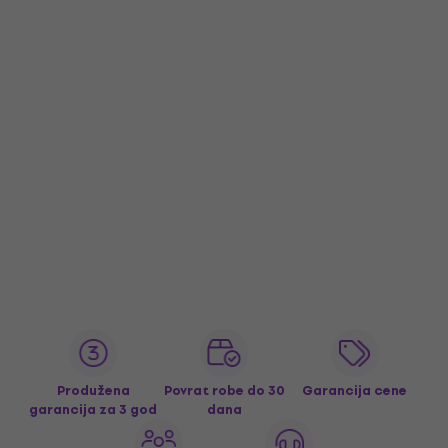
Produžena
Povrat robe do 30
Garancija cene
garancija za 3 god
dana