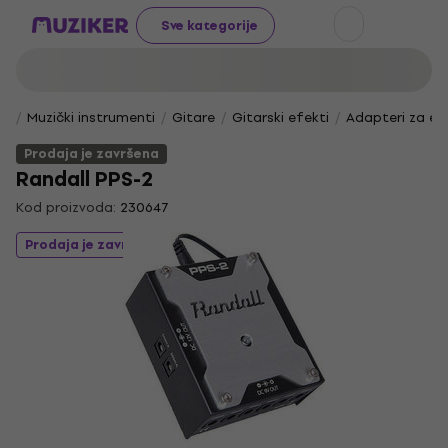
Sve kategorije
Muzički instrumenti
Gitare
Gitarski efekti
Adapteri za ef
Prodaja je završena
Randall PPS-2
Kod proizvoda:
230647
Prodaja je završena