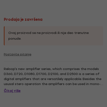
Prodaja je završena
Ovaj proizvod se ne proizvodi ili nije deo trenutne
ponude.
Postavite pitanje
Reloop's new amplifier series, which comprises the models
D360, D720, D1080, D1700, D2100, and D2500 is a series of
digital amplifiers that are versatilely applicable. Besides the
ususal stero operation the amplifiers can be used in mono-
bridged mode. The built-in soft-start limiter prevents
Čitaj više
overloading when turning on the device and the 1 RU...