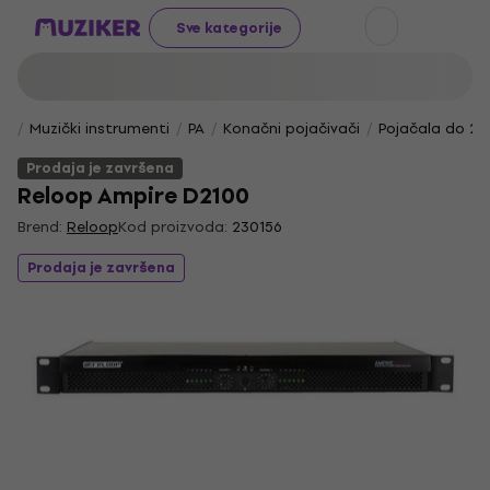
Sve kategorije
Muzički instrumenti
PA
Konačni pojačivači
Pojačala do 2
Prodaja je završena
Reloop Ampire D2100
Brend:
Reloop
Kod proizvoda:
230156
Prodaja je završena