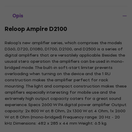
Opis
Reloop Ampire D2100
Reloop's new amplifier series, which comprises the models
D360, D720, D1080, D1700, D2100, and D2500 is a series of
digital amplifiers that are versatilely applicable. Besides the
ususal stero operation the amplifiers can be used in mono-
bridged mode. The built-in soft-start limiter prevents
overloading when turning on the device and the 1 RU
construction makes the amplifier perfect for rack
mounting. The light and compact construction makes these
amplifiers especially interesting for mobile use and the
extremely high output capacity caters for a great sound
experience. Specs 2600 W PA digital power amplifier Output
capacity: 2x 800 W at 8 Ohm, 2x 1300 W at 4 Ohm, 1x 2600
W at 8 Ohm (mono-bridged) Frequency range: 20 Hz - 20
kHz Dimensions: 482 x 285 x 44 mm Weight: 6.5 kg.