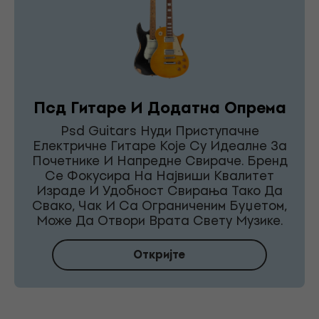
Псд Гитаре И Додатна Опрема
Psd Guitars Нуди Приступачне
Електричне Гитаре Које Су Идеалне За
Почетнике И Напредне Свираче. Бренд
Се Фокусира На Највиши Квалитет
Израде И Удобност Свирања Тако Да
Свако, Чак И Са Ограниченим Буџетом,
Може Да Отвори Врата Свету Музике.
Откријте