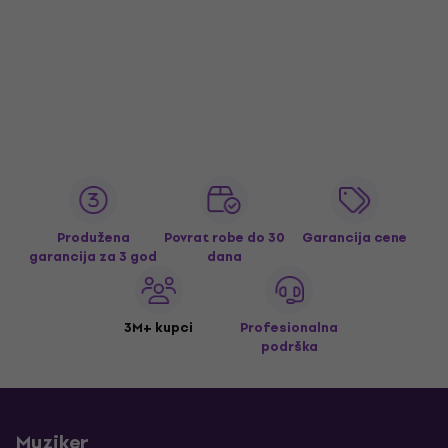
Produžena
Povrat robe do 30
Garancija cene
garancija za 3 god
dana
3M+ kupci
Profesionalna
podrška
Muziker