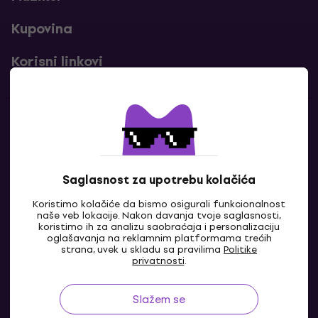
Kupovina
Korisni linkovi
Kontakti
Kontaktiraj nas
Saglasnost za upotrebu kolačića
Koristimo kolačiće da bismo osigurali funkcionalnost
naše veb lokacije. Nakon davanja tvoje saglasnosti,
koristimo ih za analizu saobraćaja i personalizaciju
oglašavanja na reklamnim platformama trećih
strana, uvek u skladu sa pravilima
Politike
privatnosti
.
Slažem se
BA