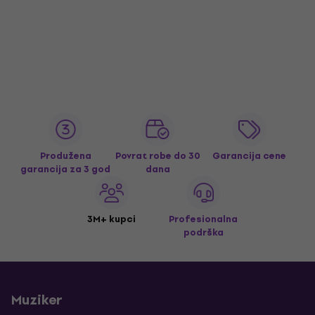
Produžena
Povrat robe do 30
Garancija cene
garancija za 3 god
dana
3M+ kupci
Profesionalna
podrška
Muziker