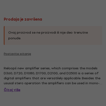
Prodaja je završena
Ovaj proizvod se ne proizvodi ili nije deo trenutne
ponude.
Postavite pitanje
Reloop´s new amplifier series, which comprises the models
D360, D720, D1080, D1700, D2100, and D2500 is a series of
digital amplifiers that are versatilely applicable. Besides the
ususal stero operation the amplifiers can be used in mono-
bridged mode. The built-in soft-start limiter prevents
Čitaj više
overloading when turning on the device and the 1 RU...