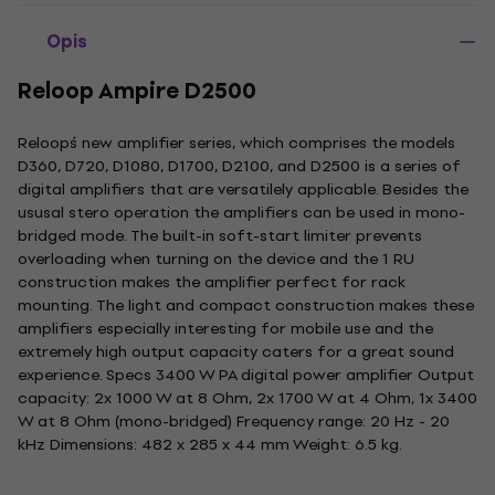
Opis
Reloop Ampire D2500
Reloop´s new amplifier series, which comprises the models
D360, D720, D1080, D1700, D2100, and D2500 is a series of
digital amplifiers that are versatilely applicable. Besides the
ususal stero operation the amplifiers can be used in mono-
bridged mode. The built-in soft-start limiter prevents
overloading when turning on the device and the 1 RU
construction makes the amplifier perfect for rack
mounting. The light and compact construction makes these
amplifiers especially interesting for mobile use and the
extremely high output capacity caters for a great sound
experience. Specs 3400 W PA digital power amplifier Output
capacity: 2x 1000 W at 8 Ohm, 2x 1700 W at 4 Ohm, 1x 3400
W at 8 Ohm (mono-bridged) Frequency range: 20 Hz - 20
kHz Dimensions: 482 x 285 x 44 mm Weight: 6.5 kg.