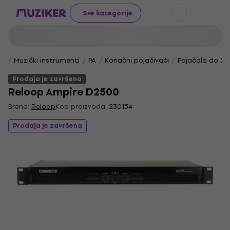
Sve kategorije
Muzički instrumenti
PA
Konačni pojačivači
Pojačala do 2
Prodaja je završena
Reloop Ampire D2500
Brend:
Reloop
Kod proizvoda:
230154
Prodaja je završena