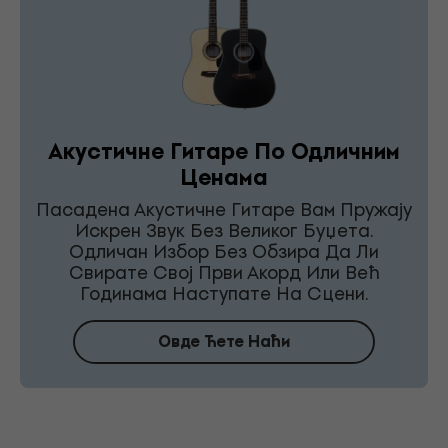
Акустичне Гитаре По Одличним
Ценама
Пасадена Акустичне Гитаре Вам Пружају
Искрен Звук Без Великог Буџета.
Одличан Избор Без Обзира Да Ли
Свирате Свој Први Акорд Или Већ
Годинама Наступате На Сцени.
Овде Ћете Наћи