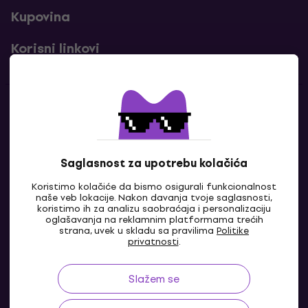
Kupovina
Korisni linkovi
Kontakti
Kontaktiraj nas
Saglasnost za upotrebu kolačića
Koristimo kolačiće da bismo osigurali funkcionalnost
naše veb lokacije. Nakon davanja tvoje saglasnosti,
koristimo ih za analizu saobraćaja i personalizaciju
oglašavanja na reklamnim platformama trećih
strana, uvek u skladu sa pravilima
Politike
privatnosti
.
Slažem se
BA