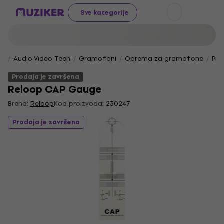
Sve kategorije
Audio Video Tech
Gramofoni
Oprema za gramofone
Pri
Prodaja je završena
Reloop CAP Gauge
Brend:
Reloop
Kod proizvoda:
230247
Prodaja je završena