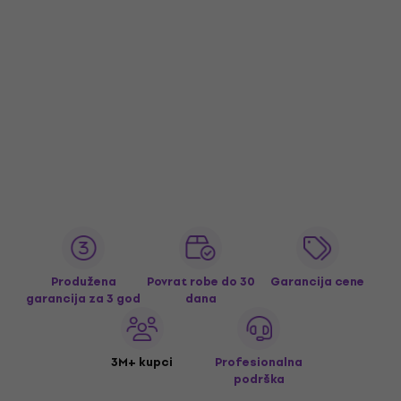
Produžena
Povrat robe do 30
Garancija cene
garancija za 3 god
dana
3M+ kupci
Profesionalna
podrška