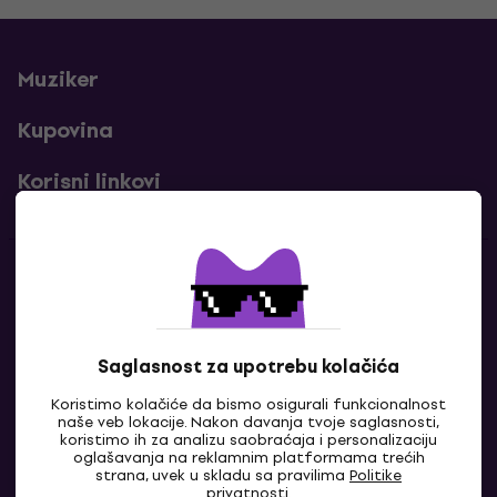
Muziker
Kupovina
Korisni linkovi
Kontakti
Kontaktiraj nas
Saglasnost za upotrebu kolačića
Koristimo kolačiće da bismo osigurali funkcionalnost
naše veb lokacije. Nakon davanja tvoje saglasnosti,
koristimo ih za analizu saobraćaja i personalizaciju
oglašavanja na reklamnim platformama trećih
strana, uvek u skladu sa pravilima
Politike
privatnosti
.