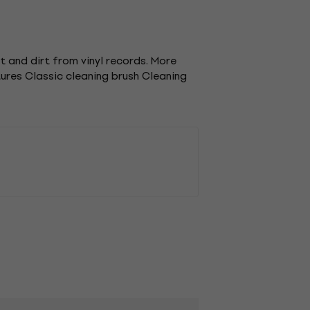
t and dirt from vinyl records. More
tures Classic cleaning brush Cleaning