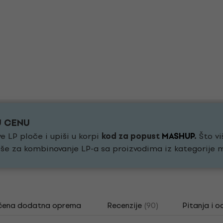
U CENU
e LP ploče i upiši u korpi
kod za popust
MASHUP
.
Što vi
še za kombinovanje LP-a sa proizvodima iz kategorije 
čena dodatna oprema
Recenzije
(90)
Pitanja i o