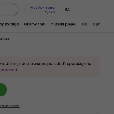
Ideje za poklone
FAQ
Muziker Blog
Muziker zona
BA
Prijava
 Četka
ay izdanja
Gramofoni
Muzički plejeri
CD
Oprema
30244
zvodi ili nije deo trenutne ponude. Preporučujemo
i proizvod
.
)
ati
Uporediti