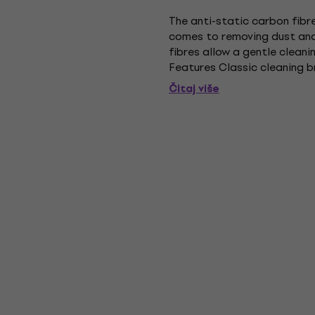
The anti-static carbon fibr
comes to removing dust and 
fibres allow a gentle cleani
Features Classic cleaning b
electrostatic charging and 
Čitaj više