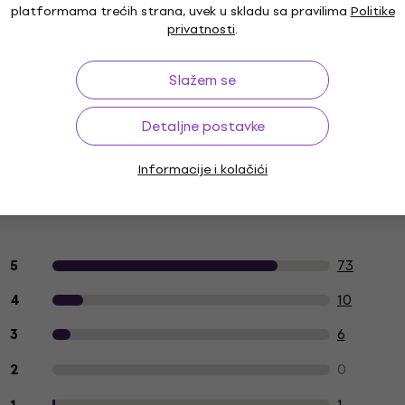
platformama trećih strana, uvek u skladu sa pravilima
Politike
prema
privatnosti
.
Slažem se
Detaljne postavke
šćenje
Setovi za čišćenje LP
Krpe za čišćenje LP
ploča
ploča
Informacije i kolačići
Recenzije kupaca o proizvodu
73
5
10
4
6
3
0
2
1