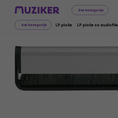
Gramofonske ploče i CD-ovi
Oprema za LP ploče
Vin
Sve kategorije
LP ploče
LP ploče za audiofile
Sve kategorije
Prodaja je završena