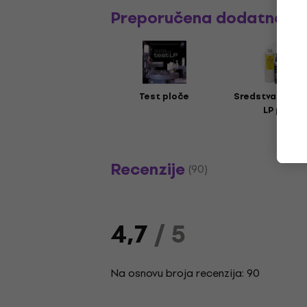
Preporučena dodatna o
Test ploče
Sredstva za či
LP ploča
Recenzije
(90)
4,7
/ 5
Na osnovu broja recenzija: 90