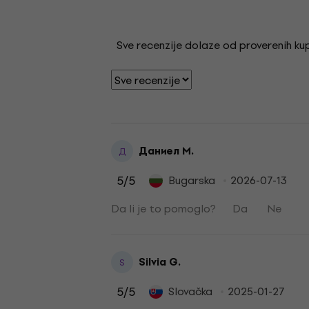
Sve recenzije dolaze od proverenih kupa
Даниел М.
Д
5
/5
Bugarska
2026-07-13
Da li je to pomoglo?
Da
Ne
Silvia G.
S
5
/5
Slovačka
2025-01-27