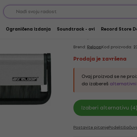
il četka
Prodaja je završena
Reloop Carbon Fibre
Ograničena izdanja
Soundtrack - ovi
Record Store D
4,65
/5
90 x ocenjeno
Brend:
Reloop
Kod proizvoda:
2
Prodaja je završena
Ovaj proizvod se ne proi
da izabereš
alternativn
Izaberi alternativu (4
Postavite pitanje
Podeliti
Sačuv