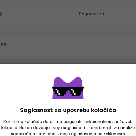
a
Pogodan za
rna
l
Ugljenično vlakno
,
Saglasnost za upotrebu kolačića
Koristimo kolačiće da bismo osigurali funkcionalnost naše veb
lokacije. Nakon davanja tvoje saglasnosti, koristimo ih za analizu
saobraćaja i personalizaciju oglašavanja na reklamnim