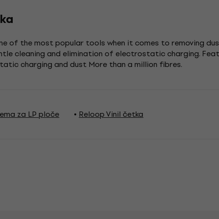
tka
one of the most popular tools when it comes to removing dus
entle cleaning and elimination of electrostatic charging. Fea
tatic charging and dust More than a million fibres.
ema za LP ploče
Reloop Vinil četka