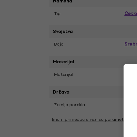
Namena
Četk
Tip
Svojstva
Sreb
Boja
Materijal
Meta
Materijal
Država
Zemlja porekla
Kina
Imam primedbu u vezi sa parametrima