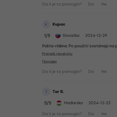
Da li je to pomoglo?
Da
Ne
Kupac
K
1
/5
Slovačka
2024-12-29
Púšťa vlákna. Po použití zostávajú na p
Prevedi recenziju
Пријави
Da li je to pomoglo?
Da
Ne
Tar R.
T
5
/5
Mađarska
2024-12-23
Da li je to pomoglo?
Da
Ne