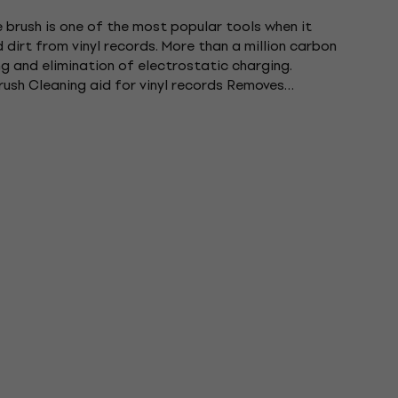
e brush is one of the most popular tools when it
dirt from vinyl records. More than a million carbon
ng and elimination of electrostatic charging.
rush Cleaning aid for vinyl records Removes
dust More than a...