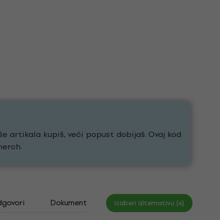
še artikala kupiš, veći popust dobijaš. Ovaj kod
merch.
dgovori
Dokumenti
Izaberi alternativu (4)