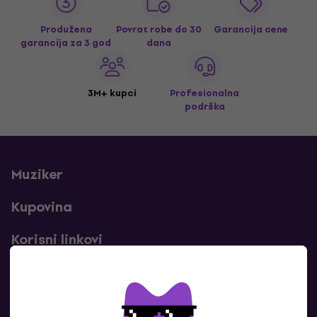
Produžena
Povrat robe do 30
Garancija cene
garancija za 3 god
dana
3M+ kupci
Profesionalna
podrška
Muziker
Kupovina
Korisni linkovi
Kontakti