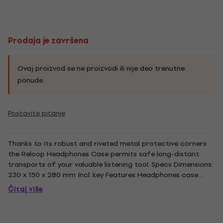
Prodaja je završena
Ovaj proizvod se ne proizvodi ili nije deo trenutne
ponude.
Postavite pitanje
Thanks to its robust and riveted metal protective corners
the Reloop Headphones Case permits safe long-distant
transports of your valuable listening tool. Specs Dimensions:
230 x 150 x 280 mm Incl. key Features Headphones case
Extremely robust construction made of aluminium-coated
Čitaj više
wood Suitable for all current DJ headphones Lockable,
robust snap...