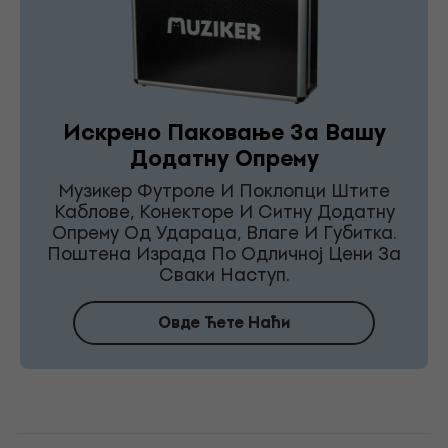
Искрено Паковање За Вашу
Додатну Опрему
Музикер Футроле И Поклопци Штите
Каблове, Конекторе И Ситну Додатну
Опрему Од Удараца, Влаге И Губитка.
Поштена Израда По Одличној Цени За
Сваки Наступ.
Овде Ћете Наћи