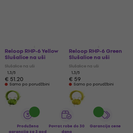
Reloop RHP-6 Yellow
Reloop RHP-6 Green
Slušalice na uši
Slušalice na uši
Slušalice na uši
Slušalice na uši
1,3
/5
1,3
/5
€ 51.20
€ 59
Samo po porudžbini
Samo po porudžbini
Produžena
Povrat robe do 30
Garancija cene
garancija za 3 god
dana