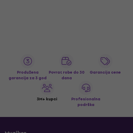
Produžena
Povrat robe do 30
Garancija cene
garancija za 3 god
dana
3M+ kupci
Profesionalna
podrška