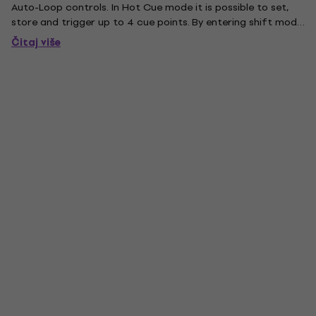
Auto-Loop controls. In Hot Cue mode it is possible to set,
store and trigger up to 4 cue points. By entering shift mode
you can also set grids or change loop lengths on the second
Čitaj više
layer. The rubberized trigger pads used for the transport...