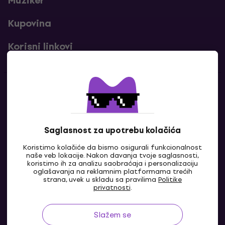
Muziker
Kupovina
Korisni linkovi
Kontakti
Kontaktiraj nas
Saglasnost za upotrebu kolačića
Koristimo kolačiće da bismo osigurali funkcionalnost
naše veb lokacije. Nakon davanja tvoje saglasnosti,
koristimo ih za analizu saobraćaja i personalizaciju
oglašavanja na reklamnim platformama trećih
strana, uvek u skladu sa pravilima
Politike
privatnosti
.
Slažem se
BA