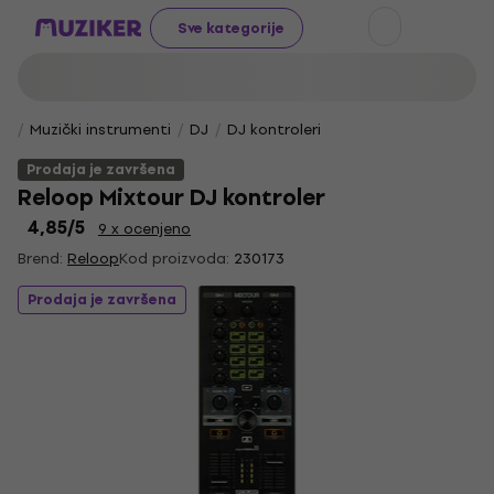
Sve kategorije
Muzički instrumenti
DJ
DJ kontroleri
Prodaja je završena
Reloop Mixtour DJ kontroler
4,85
/5
9 x ocenjeno
Brend:
Reloop
Kod proizvoda:
230173
Prodaja je završena