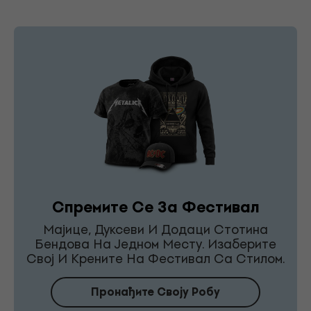
Спремите Се За Фестивал
Мајице, Дуксеви И Додаци Стотина
Бендова На Једном Месту. Изаберите
Свој И Крените На Фестивал Са Стилом.
Пронађите Своју Робу