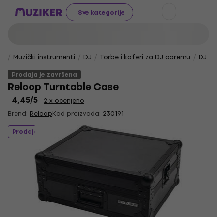
Sve kategorije
Muzički instrumenti
DJ
Torbe i koferi za DJ opremu
DJ ko
Prodaja je završena
Reloop Turntable Case
4,45
/5
2 x ocenjeno
Brend:
Reloop
Kod proizvoda:
230191
Prodaja je završena