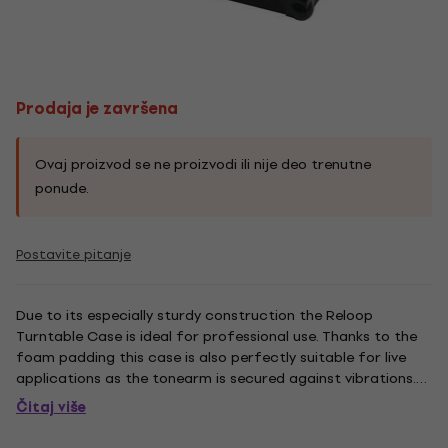
Prodaja je završena
Ovaj proizvod se ne proizvodi ili nije deo trenutne
ponude.
Postavite pitanje
Due to its especially sturdy construction the Reloop
Turntable Case is ideal for professional use. Thanks to the
foam padding this case is also perfectly suitable for live
applications as the tonearm is secured against vibrations.
Features Professional turntable case Protective foam
Čitaj više
padding Removable cover Especially sturdy construction
Sturdy...