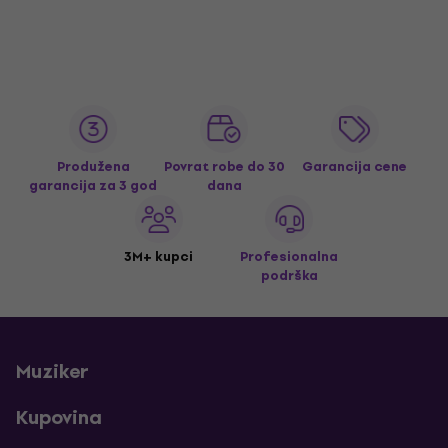
Produžena
Povrat robe do 30
Garancija cene
garancija za 3 god
dana
3M+ kupci
Profesionalna
podrška
Muziker
Kupovina