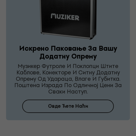
Искрено Паковање За Вашу
Додатну Опрему
Музикер Футроле И Поклопци Штите
Каблове, Конекторе И Ситну Додатну
Опрему Од Удараца, Влаге И Губитка.
Поштена Израда По Одличној Цени За
Сваки Наступ.
Овде Ћете Наћи