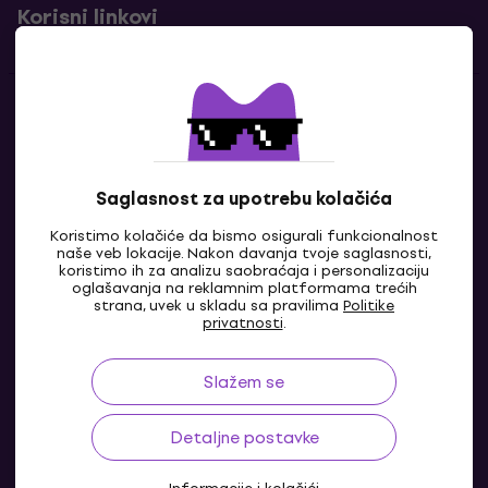
Korisni linkovi
Kontakti
Kontaktiraj nas
Saglasnost za upotrebu kolačića
Koristimo kolačiće da bismo osigurali funkcionalnost
naše veb lokacije. Nakon davanja tvoje saglasnosti,
koristimo ih za analizu saobraćaja i personalizaciju
oglašavanja na reklamnim platformama trećih
strana, uvek u skladu sa pravilima
Politike
privatnosti
.
Slažem se
BA
Detaljne postavke