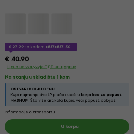
€ 27.29
sa kodom
MUZMUZ-30
€ 40.90
Цена не укључује ПДВ ни царину
Na stanju u skladištu 1 kom
OSTVARI BOLJU CENU
Kupi najmanje dve LP ploče i upiši u korpi
kod za popust
MASHUP
. Što više artikala kupiš, veći popust dobijaš.
Informacije o transportu
U korpu