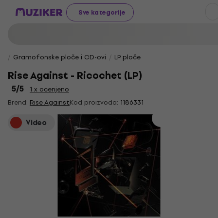
Sve kategorije
Gramofonske ploče i CD-ovi
LP ploče
Rise Against - Ricochet (LP)
5
/5
1 x ocenjeno
Brend:
Rise Against
Kod proizvoda:
1186331
Video