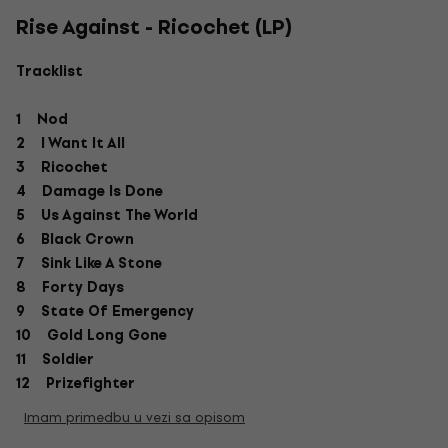
Rise Against - Ricochet (LP)
Tracklist
1 Nod
2 I Want It All
3 Ricochet
4 Damage Is Done
5 Us Against The World
6 Black Crown
7 Sink Like A Stone
8 Forty Days
9 State Of Emergency
10 Gold Long Gone
11 Soldier
12 Prizefighter
Imam primedbu u vezi sa opisom