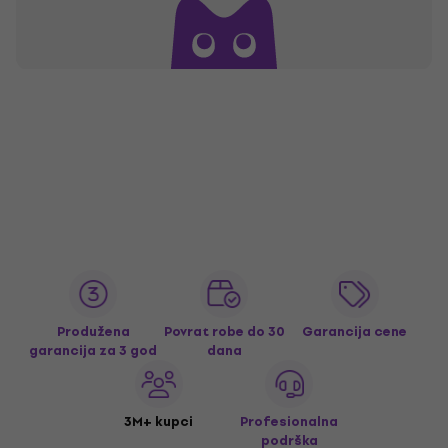
Produžena
Povrat robe do 30
Garancija cene
garancija za 3 god
dana
3M+ kupci
Profesionalna
podrška