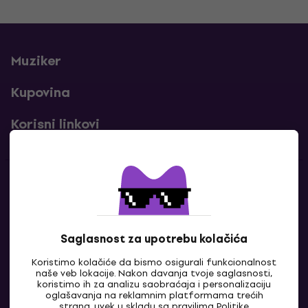
Muziker
Kupovina
Korisni linkovi
Kontakti
Kontaktiraj nas
Saglasnost za upotrebu kolačića
Koristimo kolačiće da bismo osigurali funkcionalnost
naše veb lokacije. Nakon davanja tvoje saglasnosti,
koristimo ih za analizu saobraćaja i personalizaciju
oglašavanja na reklamnim platformama trećih
strana, uvek u skladu sa pravilima
Politike