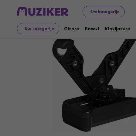
Muzički instrumenti
Studio
PC držači i stalci
Sve kategorije
Gitare
Basevi
Klavijature
Sve kategorije
Prodaja je završena