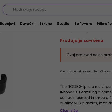
Prodaja je završena
Rode RODEGrip Multi
Bubnjevi
Duvački
Strune
Studio
Software
Mikrofo
Brend:
Rode
Kod proizvoda:
230
Prodaja je završena
Ovaj proizvod se ne proiz
Postavite pitanje
Podeliti
Sačuv
The RODEGrip is a multi-pur
iPhone 5s. Featuring a came
can be mounted in three dif
quality ABS plastics, it fol
of transport. Dimensions: 110
Čitaj više