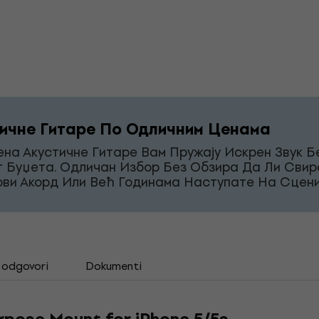
ичне Гитаре По Одличним Ценама
на Акустичне Гитаре Вам Пружају Искрен Звук Б
г Буџета. Одличан Избор Без Обзира Да Ли Свир
рви Акорд Или Већ Годинама Наступате На Сцени
i odgovori
Dokumenti