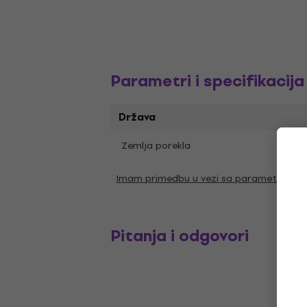
Parametri i specifikacija
Država
Zemlja porekla
Kina
Imam primedbu u vezi sa parametrima
Pitanja i odgovori