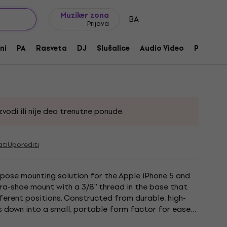
Ideje za poklone
FAQ
Muziker Blog
Muziker zona
BA
Prijava
-Purpose Mount for iPhone 5/5s
ni
PA
Rasveta
DJ
Slušalice
Audio Video
Pribor
556
vodi ili nije deo trenutne ponude.
ati
Uporediti
pose mounting solution for the Apple iPhone 5 and
ra-shoe mount with a 3/8'' thread in the base that
ferent positions. Constructed from durable, high-
ds down into a small, portable form factor for ease
 x 50 x...