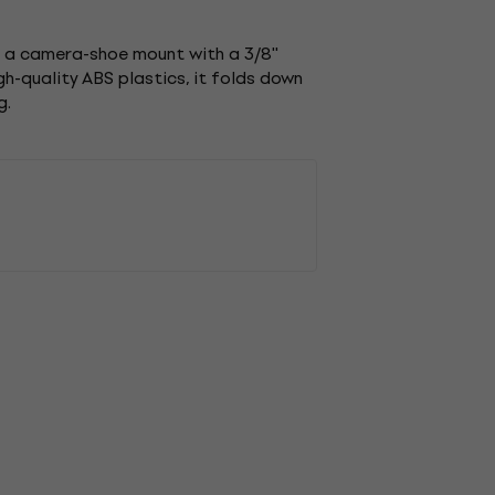
g a camera-shoe mount with a 3/8''
h-quality ABS plastics, it folds down
g.