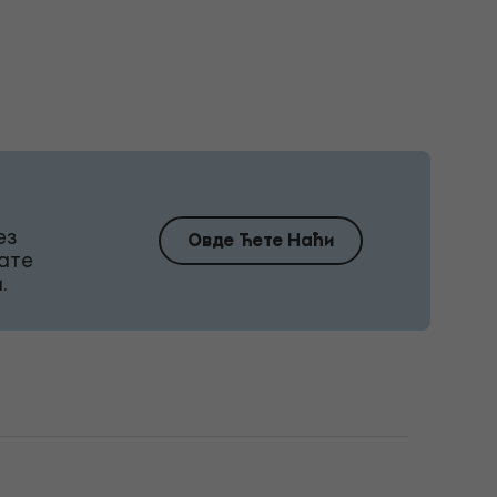
ез
Овде Ћете Наћи
ате
.