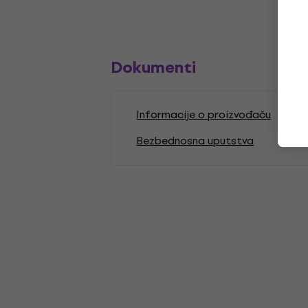
Dokumenti
Informacije o proizvođaču
Bezbednosna uputstva