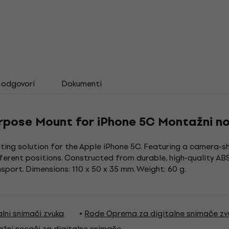
i odgovori
Dokumenti
rpose Mount for iPhone 5C Montažni n
ng solution for the Apple iPhone 5C. Featuring a camera-sho
erent positions. Constructed from durable, high-quality ABS 
port. Dimensions: 110 x 50 x 35 mm. Weight: 60 g.
lni snimači zvuka
Rode Oprema za digitalne snimače zv
žni nosači za digitalne snimače