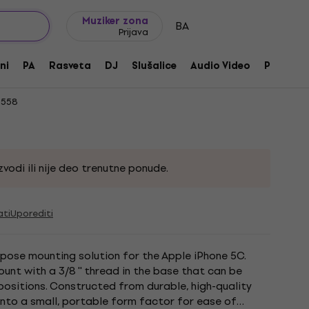
Ideje za poklone
FAQ
Muziker Blog
 snimače
Muziker zona
BA
Prijava
-Purpose Mount for iPhone 5C
ni
PA
Rasveta
DJ
Slušalice
Audio Video
Pribor
558
vodi ili nije deo trenutne ponude.
ati
Uporediti
pose mounting solution for the Apple iPhone 5C.
nt with a 3/8 '' thread in the base that can be
positions. Constructed from durable, high-quality
 into a small, portable form factor for ease of