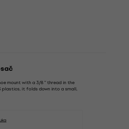
osač
e mount with a 3/8 '' thread in the
plastics, it folds down into a small,
uka