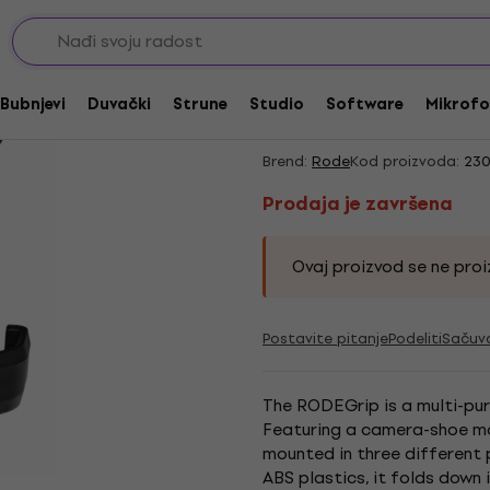
Oprema za digitalne snimače zvuka
Montažni nosači za digitalne
Prodaja je završena
Rode RODEGrip Multi
Bubnjevi
Duvački
Strune
Studio
Software
Mikrofo
Montažni nosač
Brend:
Rode
Kod proizvoda:
230
Prodaja je završena
Ovaj proizvod se ne proiz
Postavite pitanje
Podeliti
Sačuv
The RODEGrip is a multi-pur
Featuring a camera-shoe mou
mounted in three different 
ABS plastics, it folds down