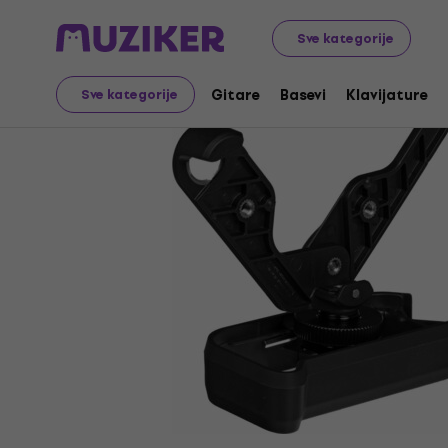
Muzički instrumenti
Studio
Digitalni snimači zvuka
Sve kategorije
Gitare
Basevi
Klavijature
Sve kategorije
Prodaja je završena