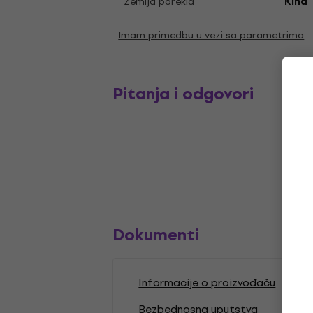
Zemlja porekla
Kina
Imam primedbu u vezi sa parametrima
Pitanja i odgovori
Dokumenti
Informacije o proizvođaču
Bezbednosna uputstva