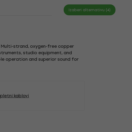
Izaberi alternativu (4)
. Multi-strand, oxygen-free copper
nstruments, studio equipment, and
ble operation and superior sound for
letni kablovi