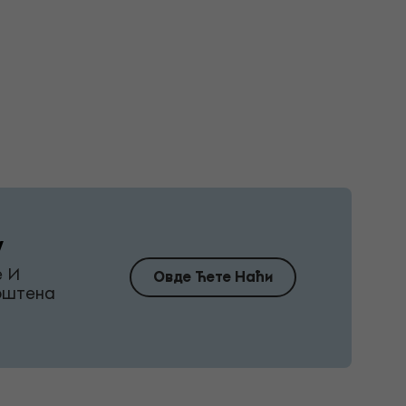
у
е И
Овде Ћете Наћи
Поштена