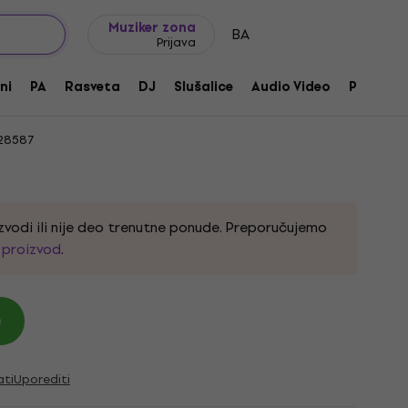
Ideje za poklone
FAQ
Muziker Blog
Muziker zona
BA
Prijava
 4,5 m Аудио кабл
ni
PA
Rasveta
DJ
Slušalice
Audio Video
Pribor
28587
zvodi ili nije deo trenutne ponude. Preporučujemo
i proizvod
.
)
ati
Uporediti