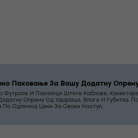
ено Паковање За Вашу Додатну Опрем
р Футроле И Поклопци Штите Каблове, Конектор
Додатну Опрему Од Удараца, Влаге И Губитка. 
 По Одличној Цени За Сваки Наступ.