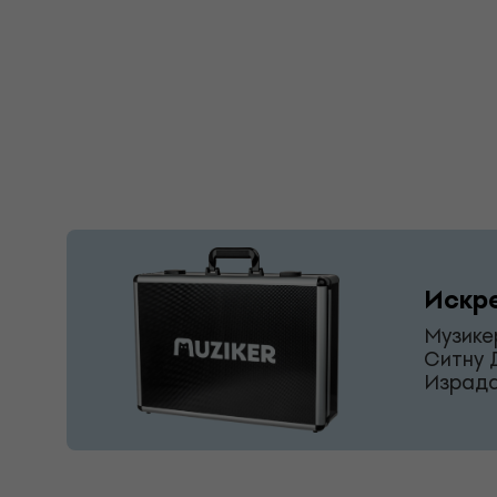
Искр
Музике
Ситну 
Израда