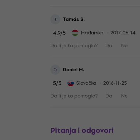
Tamás S.
T
4,9
/5
Mađarska
2017-06-14
Da li je to pomoglo?
Da
Ne
Daniel M.
D
5
/5
Slovačka
2016-11-25
Da li je to pomoglo?
Da
Ne
Pitanja i odgovori