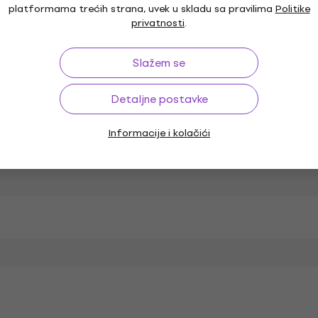
platformama trećih strana, uvek u skladu sa pravilima
Politike
privatnosti
.
Slažem se
Detaljne postavke
Informacije i kolačići
 STEREO 3,5 mm Male
Konektor tip B