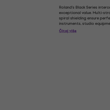
Roland’s Black Series inter
exceptional value. Multi-st
spiral shielding ensure perf
instruments, studio equipme
a low-capacitance design, t
Čitaj više