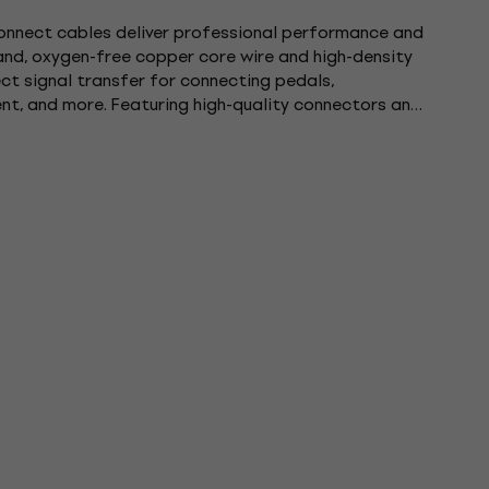
connect cables deliver professional performance and
rand, oxygen-free copper core wire and high-density
ect signal transfer for connecting pedals,
nt, and more. Featuring high-quality connectors and
hese cables...