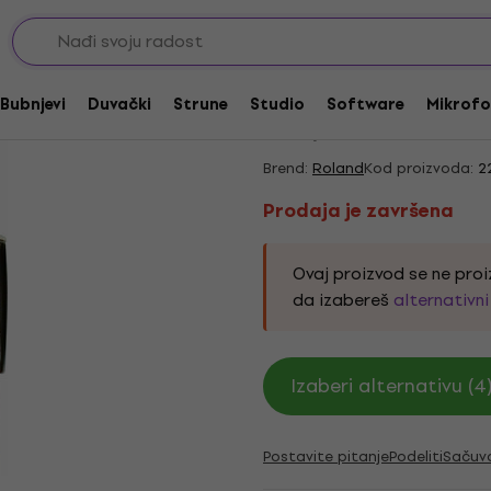
i
Kompletni kablovi
Audio kablovi
Prodaja je završena
Roland RCC-15-3528
Bubnjevi
Duvački
Strune
Studio
Software
Mikrofo
4,95
/5
2 x ocenjeno
Brend:
Roland
Kod proizvoda:
2
Prodaja je završena
Ovaj proizvod se ne proi
da izabereš
alternativn
Izaberi alternativu (4
Postavite pitanje
Podeliti
Sačuv