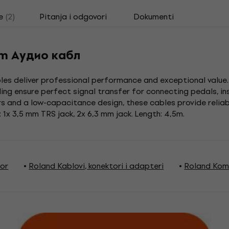
e
(2)
Pitanja i odgovori
Dokumenti
 m Аудио кабл
bles deliver professional performance and exceptional value
lding ensure perfect signal transfer for connecting pedals, i
rs and a low-capacitance design, these cables provide relia
: 1x 3,5 mm TRS jack, 2x 6,3 mm jack. Length: 4,5m.
bor
Roland Kablovi, konektori i adapteri
Roland Komp