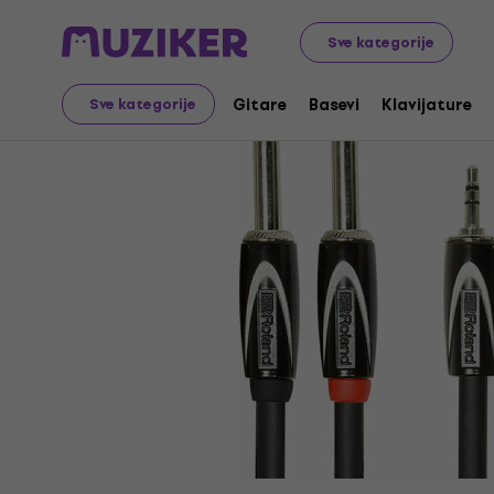
Muzički instrumenti
Pribor
Kablovi, konektori i adapter
Sve kategorije
Gitare
Basevi
Klavijature
Sve kategorije
Prodaja je završena