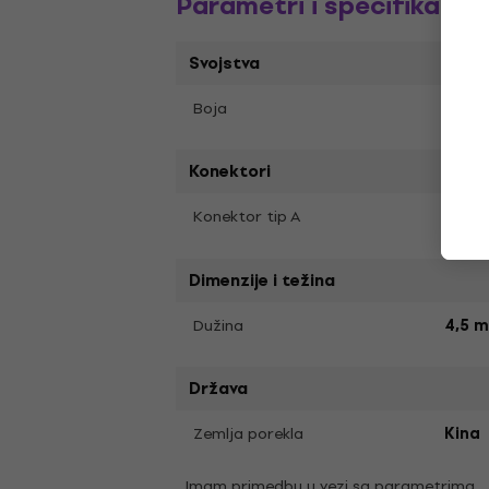
Parametri i specifikacija
Svojstva
Crna
Boja
Konektori
Jack
Konektor tip A
Dimenzije i težina
Dužina
4,5 m
Država
Zemlja porekla
Kina
Imam primedbu u vezi sa parametrima