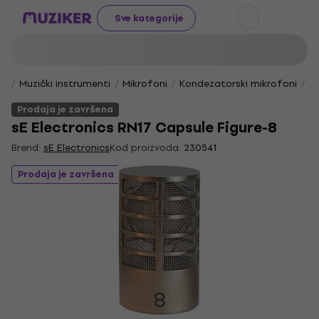
Sve kategorije
Muzički instrumenti
Mikrofoni
Kondezatorski mikrofoni
Vo
Prodaja je završena
sE Electronics RN17 Capsule Figure-8
Brend:
sE Electronics
Kod proizvoda:
230541
Prodaja je završena