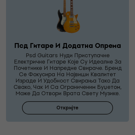
Псд Гитаре И Додатна Опрема
Psd Guitars Нуди Приступачне
Електричне Гитаре Које Су Идеалне За
Почетнике И Напредне Свираче. Бренд
Се Фокусира На Највиши Квалитет
Израде И Удобност Свирања Тако Да
Свако, Чак И Са Ограниченим Буџетом,
Може Да Отвори Врата Свету Музике.
Откријте