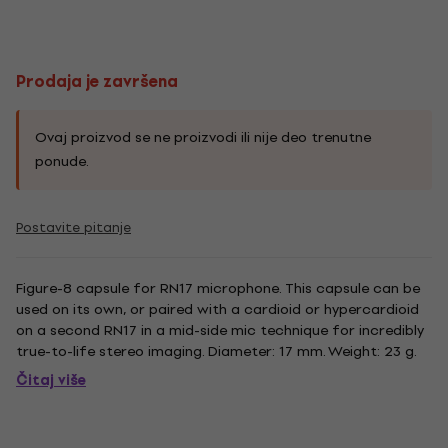
Prodaja je završena
Ovaj proizvod se ne proizvodi ili nije deo trenutne
ponude.
Postavite pitanje
Figure-8 capsule for RN17 microphone. This capsule can be
used on its own, or paired with a cardioid or hypercardioid
on a second RN17 in a mid-side mic technique for incredibly
true-to-life stereo imaging. Diameter: 17 mm. Weight: 23 g.
Čitaj više