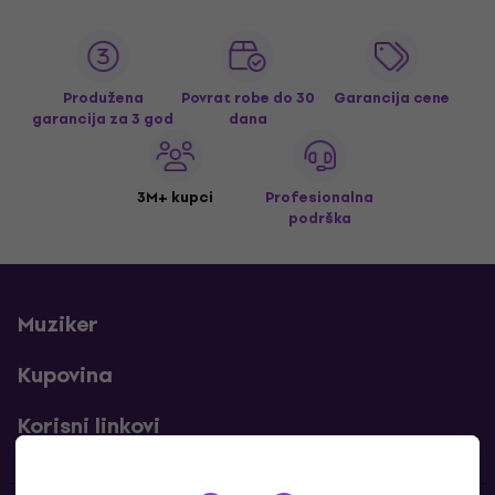
Produžena
Povrat robe do 30
Garancija cene
garancija za 3 god
dana
3M+ kupci
Profesionalna
podrška
Muziker
Kupovina
Korisni linkovi