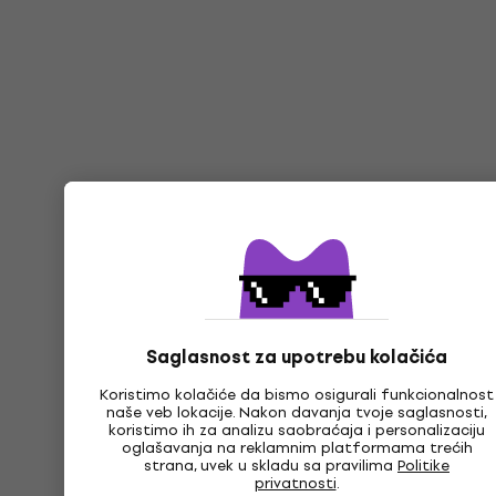
Saglasnost za upotrebu kolačića
Koristimo kolačiće da bismo osigurali funkcionalnost
naše veb lokacije. Nakon davanja tvoje saglasnosti,
koristimo ih za analizu saobraćaja i personalizaciju
oglašavanja na reklamnim platformama trećih
strana, uvek u skladu sa pravilima
Politike
privatnosti
.