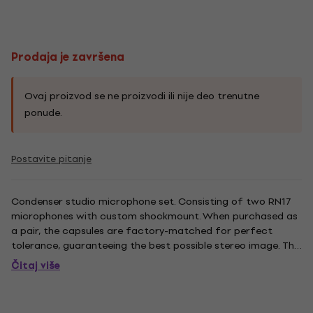
Prodaja je završena
Ovaj proizvod se ne proizvodi ili nije deo trenutne
ponude.
Postavite pitanje
Condenser studio microphone set. Consisting of two RN17
microphones with custom shockmount. When purchased as
a pair, the capsules are factory-matched for perfect
tolerance, guaranteeing the best possible stereo image. This
is the world's first pencil microphone with a large-scale,
Čitaj više
hand-wound, ultra high performance transformer. The
second...