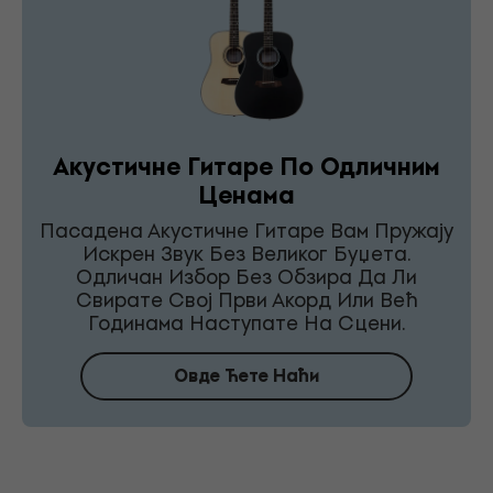
Акустичне Гитаре По Одличним
Ценама
Пасадена Акустичне Гитаре Вам Пружају
Искрен Звук Без Великог Буџета.
Одличан Избор Без Обзира Да Ли
Свирате Свој Први Акорд Или Већ
Годинама Наступате На Сцени.
Овде Ћете Наћи