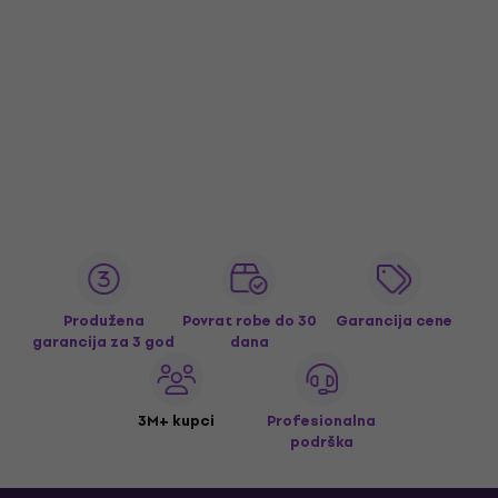
Produžena
Povrat robe do 30
Garancija cene
garancija za 3 god
dana
3M+ kupci
Profesionalna
podrška