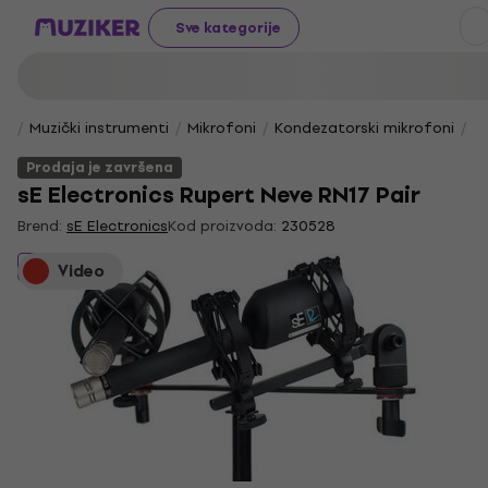
Sve kategorije
Muzički instrumenti
Mikrofoni
Kondezatorski mikrofoni
Vo
Prodaja je završena
sE Electronics Rupert Neve RN17 Pair
Brend:
sE Electronics
Kod proizvoda:
230528
Prodaja je završena
Video