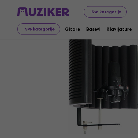
Muzički instrumenti
Mikrofoni
Kondezatorski mikrofo
Sve kategorije
Gitare
Basevi
Klavijature
Sve kategorije
Prodaja je završena