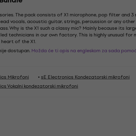
 Bundle
ries. The pack consists of X1 microphone, pop filter and 3 
ead vocals, acoustic guitar, strings, percussion or any other
class. Why is the X1 such a classy mic? Mainly because its l
ed technicians in our own factory. This is highly unusual for m
e heart of the X1.
 nije dostupan.
Možda će ti opis na engleskom za sada pomoć
ics Mikrofoni
sE Electronics Kondezatorski mikrofoni
ics Vokalni kondezatorski mikrofoni