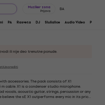
Ideje za poklone
FAQ
Muziker Blog
Muziker zona
BA
Prijava
udio Bundle
ni
PA
Rasveta
DJ
Slušalice
Audio Video
Pribor
voda:
230512
vodi ili nije deo trenutne ponude.
ati
Uporediti
ith accessories. The pack consists of X1
3 m cable. X1 is a condenser studio microphone.
d vocals, acoustic guitar, strings, percussion or any
 believe the sE X1 outperforms every mic in its price
assy mic?...