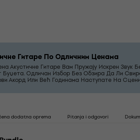
ичне Гитаре По Одличним Ценама
на Акустичне Гитаре Вам Пружају Искрен Звук Б
г Буџета. Одличан Избор Без Обзира Да Ли Свир
рви Акорд Или Већ Годинама Наступате На Сцени
čena dodatna oprema
Pitanja i odgovori
Dokum