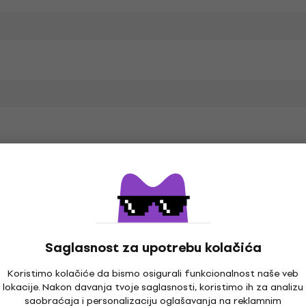
prema
Saglasnost za upotrebu kolačića
Koristimo kolačiće da bismo osigurali funkcionalnost naše veb
lokacije. Nakon davanja tvoje saglasnosti, koristimo ih za analizu
 za
Fantom adapteri
Mikrofonski kablovi
Drža
saobraćaja i personalizaciju oglašavanja na reklamnim
e