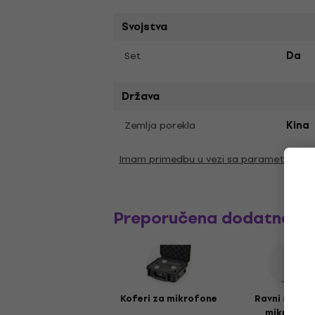
Svojstva
Set
Da
Država
Zemlja porekla
Kina
Imam primedbu u vezi sa parametrima
Preporučena dodatna o
Koferi za mikrofone
Ravni stalci
mikrofon