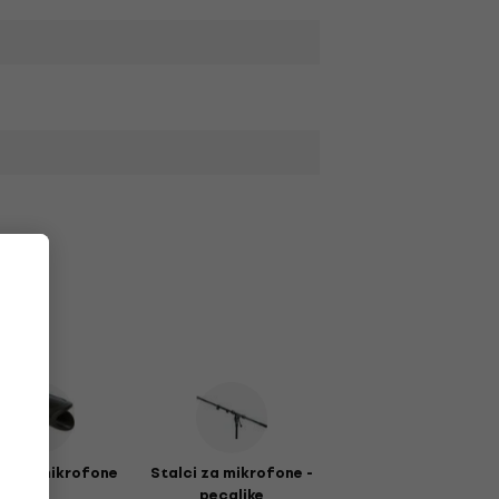
či za mikrofone
Stalci za mikrofone -
pecaljke