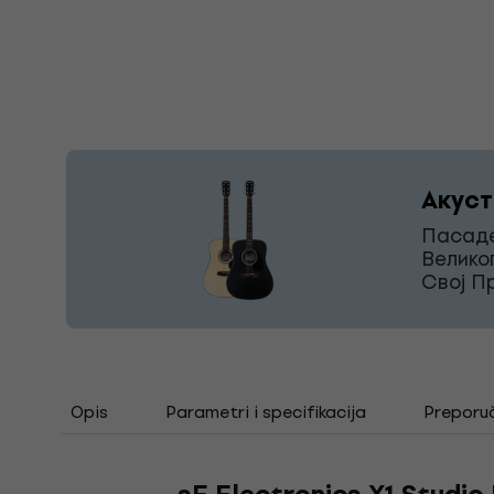
Акуст
Пасаде
Велико
Свој П
Opis
Parametri i specifikacija
Preporu