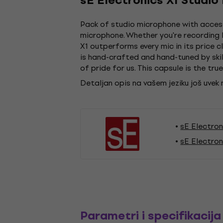
sE Electronics X1 Studio
Pack of studio microphone with accesso
microphone. Whether you're recording l
X1 outperforms every mic in its price 
is hand-crafted and hand-tuned by skill
of pride for us. This capsule is the tru
Detaljan opis na vašem jeziku još uvek
sE Electron
sE Electron
Parametri i specifikacija