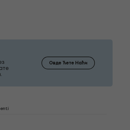
ез
Овде Ћете Наћи
ате
.
enti