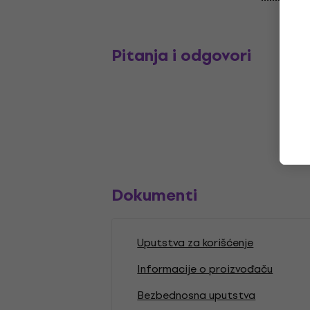
Pitanja i odgovori
Dokumenti
Uputstva za korišćenje
Informacije o proizvođaču
Bezbednosna uputstva