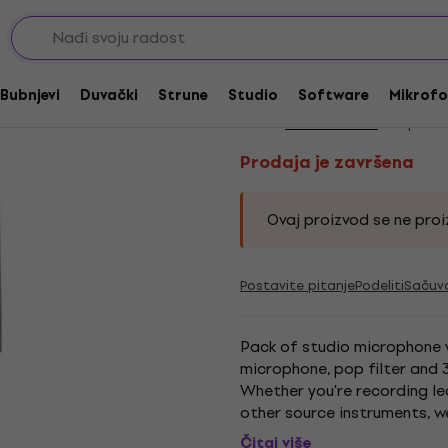
ni
Vokalni kondezatorski mikrofoni
Prodaja je završena
sE Electronics X1 St
Bubnjevi
Duvački
Strune
Studio
Software
Mikrofo
Brend:
sE Electronics
Kod proiz
Prodaja je završena
Ovaj proizvod se ne proiz
Postavite pitanje
Podeliti
Sačuv
Pack of studio microphone w
microphone, pop filter and 
Whether you're recording lea
other source instruments, we
class. Why is the X1 such a cl
Čitaj više