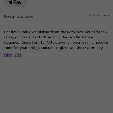
160 bodova
Postavite pitanje
Passive humbucker pickup from the Seth lover series for six
string guitars. Hand built exactly the way Seth Lover
designed, these faithful PAFs deliver an open airy humbucker
tone for your bridge position. It gives you that warm airy,
open tone by striking just the right balance of low end
Čitaj više
warmth with a smooth but articulate top end. The alnico...