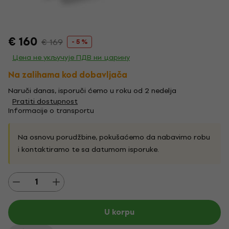
€ 160
€ 169
- 5 %
Цена не укључује ПДВ ни царину
Na zalihama kod dobavljača
Naruči danas, isporuči ćemo u roku od 2 nedelja
Pratiti dostupnost
Informacije o transportu
Na osnovu porudžbine, pokušaćemo da nabavimo robu
i kontaktiramo te sa datumom isporuke.
U korpu