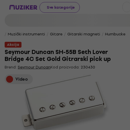
Sve kategorije
Muzički instrumenti
Gitare
Gitarski magneti
Humbucker 
Akcija
Seymour Duncan SH-55B Seth Lover
Bridge 4C Set Gold Gitrarski pick up
Brend:
Seymour Duncan
Kod proizvoda:
230430
Video