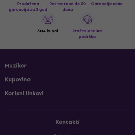
Produžena
Povrat robe do 30
Garancija cene
garancija za 3 god
dana
3M+ kupci
Profesionalna
podrška
Muziker
Kupovina
Korisni linkovi
Kontakti