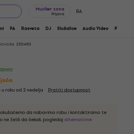
Ideje za poklone
FAQ
Muziker Blog
Muziker zona
BA
Prijava
N Vintage Mini 2C Chrome Gitrarski
ni
PA
Rasveta
DJ
Slušalice
Audio Video
Pribor
izvoda:
230450
царину
ljača
 u roku od 2 nedelja
Pratiti dostupnost
pokušaćemo da nabavimo robu i kontaktiramo te
o ne želiš da čekaš, pogledaj
alternativne