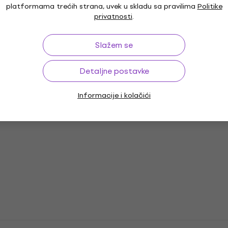
platformama trećih strana, uvek u skladu sa pravilima
Politike
privatnosti
.
Slažem se
Detaljne postavke
Informacije i kolačići