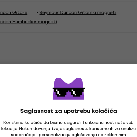
ncan Gitare
Seymour Duncan Gitarski magneti
ncan Humbucker magneti
ucker
Saglasnost za upotrebu kolačića
Koristimo kolačiće da bismo osigurali funkcionalnost naše veb
Boja prema proizvođaču
lokacije. Nakon davanja tvoje saglasnosti, koristimo ih za analizu
saobraćaja i personalizaciju oglašavanja na reklamnim