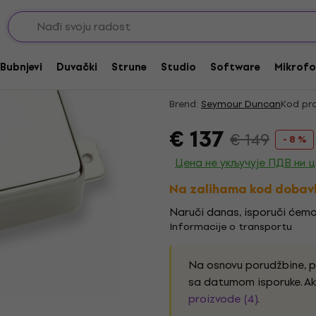
cker magneti
Akcija
Seymour Duncan SM-1
Bubnjevi
Duvački
Strune
Studio
Software
Mikrofo
pick up
Brend:
Seymour Duncan
Kod pro
€ 137
€ 149
- 8 %
Цена не укључује ПДВ ни 
Na zalihama kod dobav
Naruči danas, isporuči ćemo
Informacije o transportu
Na osnovu porudžbine, 
sa datumom isporuke. Ak
proizvode (4)
.