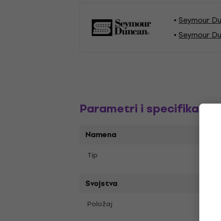
Seymour Du
Seymour Du
Parametri i specifikacija
Namena
Humb
Tip
Svojstva
Vrat
Položaj