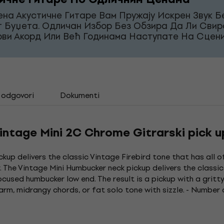
на Акустичне Гитаре Вам Пружају Искрен Звук Б
г Буџета. Одличан Избор Без Обзира Да Ли Свир
рви Акорд Или Већ Годинама Наступате На Сцени
i odgovori
Dokumenti
ntage Mini 2C Chrome Gitrarski pick u
ckup delivers the classic Vintage Firebird tone that has all of
. The Vintage Mini Humbucker neck pickup delivers the classic
focused humbucker low end. The result is a pickup with a grit
arm, midrangy chords, or fat solo tone with sizzle. - Number 