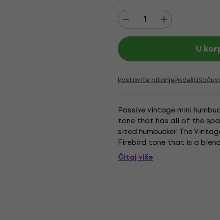
U kor
Postavite pitanje
Podeliti
Sačuv
Passive vintage mini humbuck
tone that has all of the spar
sized humbucker. The Vintag
Firebird tone that is a blen
humbucker low end. The...
Čitaj više