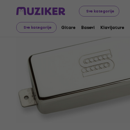
Muzički instrumenti
Gitare
Gitarski magneti
Humbu
Sve kategorije
Gitare
Basevi
Klavijature
Sve kategorije