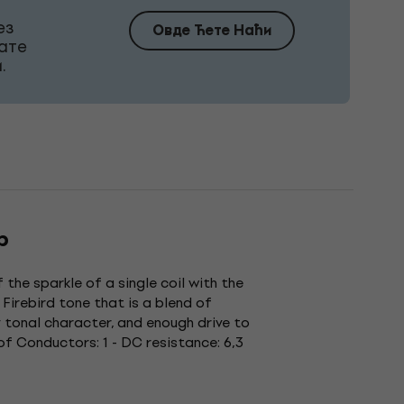
ез
Овде Ћете Наћи
ате
.
p
 the sparkle of a single coil with the
 Firebird tone that is a blend of
ty tonal character, and enough drive to
of Conductors: 1 - DC resistance: 6,3