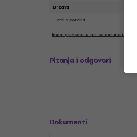
Država
Zemlja porekla
SAD
Imam primedbu u vezi sa parametrima
Pitanja i odgovori
Dokumenti