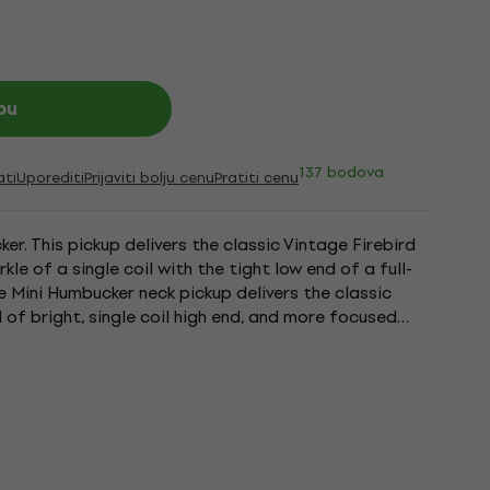
pu
137 bodova
ati
Uporediti
Prijaviti bolju cenu
Pratiti cenu
er. This pickup delivers the classic Vintage Firebird
kle of a single coil with the tight low end of a full-
e Mini Humbucker neck pickup delivers the classic
d of bright, single coil high end, and more focused