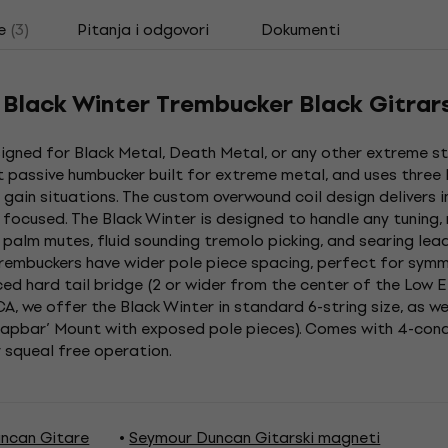
e
(3)
Pitanja i odgovori
Dokumenti
lack Winter Trembucker Black Gitrars
gned for Black Metal, Death Metal, or any other extreme st
ut passive humbucker built for extreme metal, and uses thre
gain situations. The custom overwound coil design delivers in
 focused. The Black Winter is designed to handle any tuning,
 palm mutes, fluid sounding tremolo picking, and searing lead
mbuckers have wider pole piece spacing, perfect for symmet
ed hard tail bridge (2 or wider from the center of the Low E 
A, we offer the Black Winter in standard 6-string size, as w
Soapbar’ Mount with exposed pole pieces). Comes with 4-cond
 squeal free operation.
ncan Gitare
Seymour Duncan Gitarski magneti