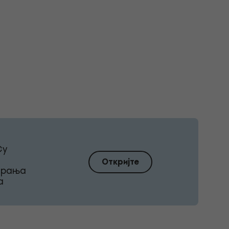
Су
Откријте
ирања
а