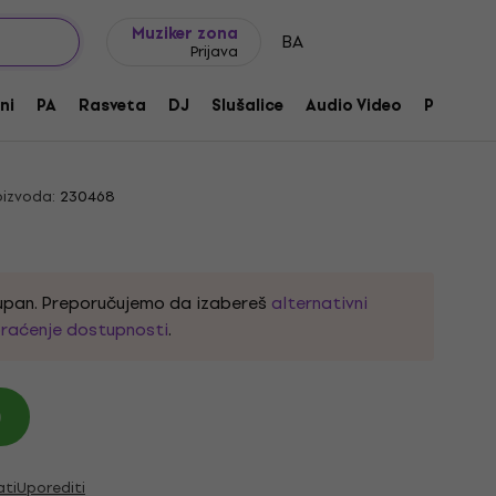
Ideje za poklone
FAQ
Muziker Blog
Muziker zona
BA
Prijava
-BW Black Winter Trembucker Black
ni
PA
Rasveta
DJ
Slušalice
Audio Video
Pribor
izvoda:
230468
tupan. Preporučujemo da izabereš
alternativni
raćenje dostupnosti
.
)
ati
Uporediti