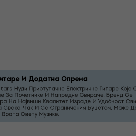
итаре И Додатна Опрема
itars Нуди Приступачне Електричне Гитаре Које 
е За Почетнике И Напредне Свираче. Бренд Се
ра На Највиши Квалитет Израде И Удобност Св
а Свако, Чак И Са Ограниченим Буџетом, Може Д
 Врата Свету Музике.