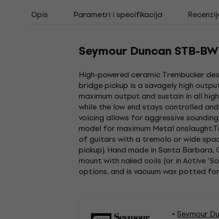
Opis
Parametri i specifikacija
Recenzij
Seymour Duncan STB-BW B
High-powered ceramic Trembucker desi
bridge pickup is a savagely high outp
maximum output and sustain in all high 
while the low end stays controlled and
voicing allows for aggressive sounding
model for maximum Metal onslaught.Tre
of guitars with a tremolo or wide spac
pickup). Hand made in Santa Barbara, C
mount with naked coils (or in Active ‘
options, and is vacuum wax potted for
Seymour Du