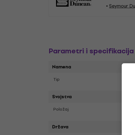
Seymour Du
Parametri i specifikacija
Namena
Trem
Tip
Svojstva
Most
Položaj
Država