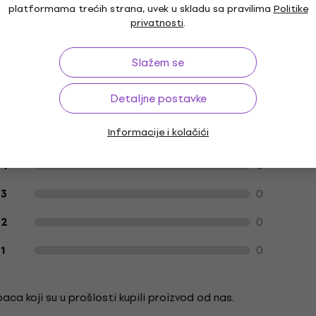
platformama trećih strana, uvek u skladu sa pravilima
Politike
privatnosti
.
Slažem se
Detaljne postavke
Informacije i kolačići
Recenzije kupaca o proizvodu
3
5
0
4
0
3
0
2
0
1
ca koji su u prošlosti kupili proizvod od nas.