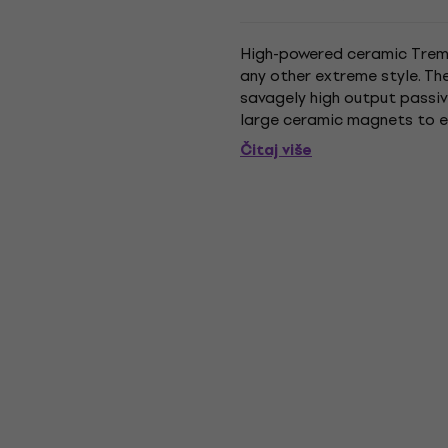
High-powered ceramic Tremb
any other extreme style. Th
savagely high output passiv
large ceramic magnets to en
situations. The custom overw
Čitaj više