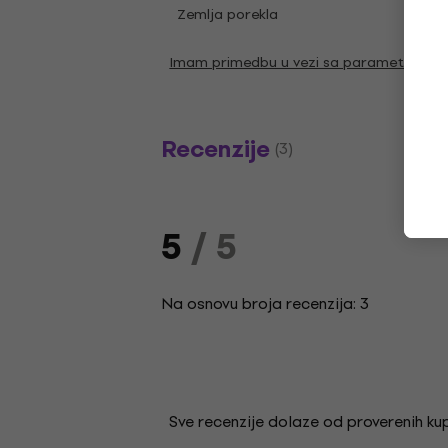
Zemlja porekla
SAD
Imam primedbu u vezi sa parametrima
Recenzije
(3)
5
/ 5
Na osnovu broja recenzija: 3
Sve recenzije dolaze od proverenih kupa