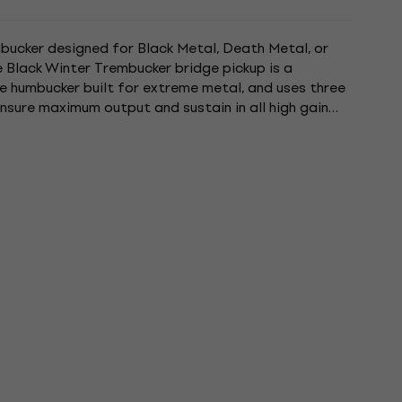
ucker designed for Black Metal, Death Metal, or
e Black Winter Trembucker bridge pickup is a
e humbucker built for extreme metal, and uses three
sure maximum output and sustain in all high gain
ound coil design...