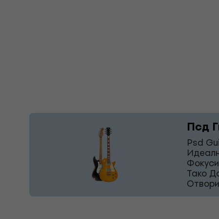
Псд Г
Psd Gu
Идеалн
Фокуси
Тако Д
Отвори