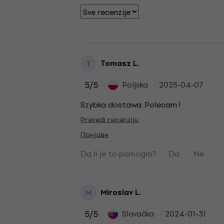
Tomasz L.
T
5
/5
Poljska
2025-04-07
Szybka dostawa. Polecam !
Prevedi recenziju
Пријави
Da li je to pomoglo?
Da
Ne
Miroslav L.
M
5
/5
Slovačka
2024-01-31