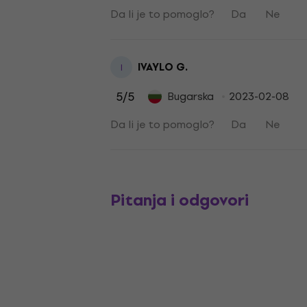
Da li je to pomoglo?
Da
Ne
IVAYLO G.
I
5
/5
Bugarska
2023-02-08
Da li je to pomoglo?
Da
Ne
Pitanja i odgovori