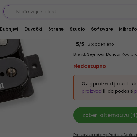
cker magneti
Nedostupno
Seymour Duncan STB
Bubnjevi
Duvački
Strune
Studio
Software
Mikrofo
Gitrarski pick up
5
/5
3 x ocenjeno
Brend:
Seymour Duncan
Kod pro
Nedostupno
Ovaj proizvod je nedos
proizvod
ili da podesiš
p
Izaberi alternativu (4
Postavite pitanje
Podeliti
Sačuv