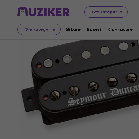
Muzički instrumenti
Gitare
Gitarski magneti
Humbu
Sve kategorije
Gitare
Basevi
Klavijature
Sve kategorije