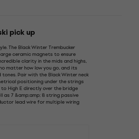
ki pick up
yle. The Black Winter Trembucker
e large ceramic magnets to ensure
credible clarity in the mids and highs,
 no matter how low you go, and its
 tones. Pair with the Black Winter neck
rical positioning under the strings
to High E directly over the bridge
ell as 7 &amp;amp; 8 string passive
uctor lead wire for multiple wiring