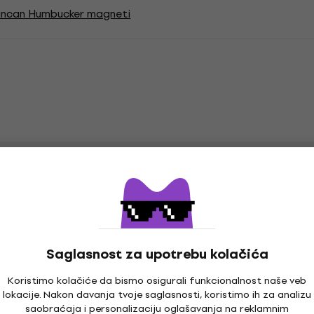
ncan Humbucker magneti
bucker
Saglasnost za upotrebu kolačića
/tremolo
Boja prema proizvođaču
Koristimo kolačiće da bismo osigurali funkcionalnost naše veb
lokacije. Nakon davanja tvoje saglasnosti, koristimo ih za analizu
saobraćaja i personalizaciju oglašavanja na reklamnim