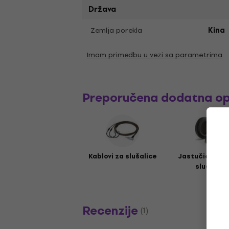
Država
Zemlja porekla
Kina
Imam primedbu u vezi sa parametrima
Preporučena dodatna o
Kablovi za slušalice
Jastučići za u
slušalice
Recenzije
(1)