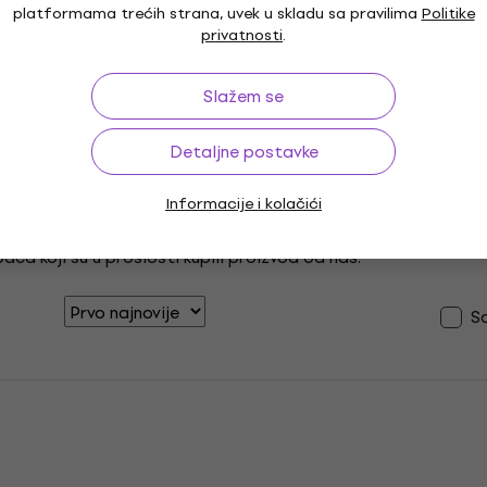
Recenzije kupaca o proizvodu
1
5
platformama trećih strana, uvek u skladu sa pravilima
Politike
privatnosti
.
0
4
Slažem se
0
3
0
2
Detaljne postavke
0
1
Informacije i kolačići
ca koji su u prošlosti kupili proizvod od nas.
S