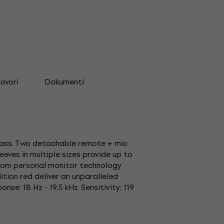
govori
Dokumenti
 bass. Two detachable remote + mic
eves in multiple sizes provide up to
from personal monitor technology
tion red deliver an unparalleled
se: 18 Hz - 19,5 kHz. Sensitivity: 119