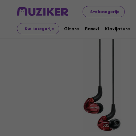
Audio Video Tech
Slušalice
In-ear Slušalice
Sve kategorije
Gitare
Basevi
Klavijature
Sve kategorije
Prodaja je završena