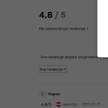
4,8
/ 5
Na osnovu broja recenzija: 1
Sve recenzije dolaze od proverenih kupa
Kupac
K
4,8
/5
Austrija
2017-01-17