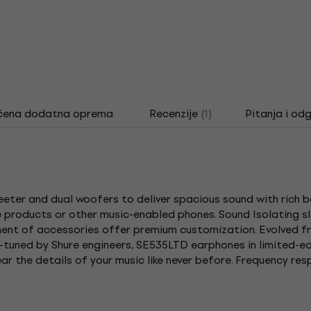
čena dodatna oprema
Recenzije
(1)
Pitanja i od
eter and dual woofers to deliver spacious sound with rich
products or other music-enabled phones. Sound Isolating sle
tment of accessories offer premium customization. Evolved 
tuned by Shure engineers, SE535LTD earphones in limited-edi
ar the details of your music like never before. Frequency respon