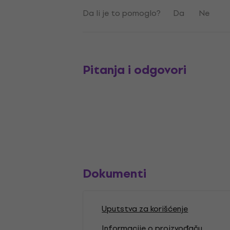
Da li je to pomoglo?
Da
Ne
Pitanja i odgovori
Dokumenti
Uputstva za korišćenje
Informacije o proizvođaču