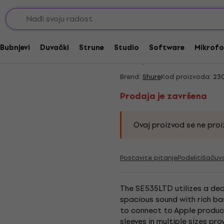
Prodaja je završena
Shure SE535LTD
Bubnjevi
Duvački
Strune
Studio
Software
Mikrofo
4,75
/5
1 x ocenjeno
Brend:
Shure
Kod proizvoda:
23
Prodaja je završena
Ovaj proizvod se ne proiz
Postavite pitanje
Podeliti
Sačuv
The SE535LTD utilizes a de
spacious sound with rich b
to connect to Apple produc
sleeves in multiple sizes pr