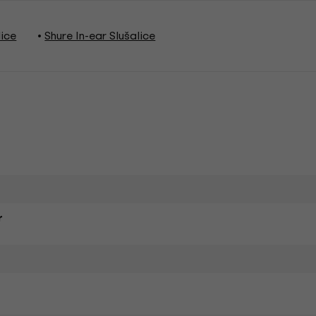
lice
Shure In-ear Slušalice
r