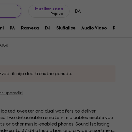
Ideje za poklone
FAQ
Muziker Blog
Muziker zona
BA
Prijava
ni
PA
Rasveta
DJ
Slušalice
Audio Video
Pribor
0386
vodi ili nije deo trenutne ponude.
ati
Uporediti
dicated tweeter and dual woofers to deliver
ass. Two detachable remote + mic cables enable you
ts or other music-enabled phones. Sound Isolating
ovide up to 37 dB of isolation, and a wide assortment