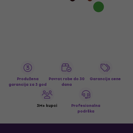
Produžena
Povrat robe do 30
Garancija cene
garancija za 3 god
dana
3M+ kupci
Profesionalna
podrška