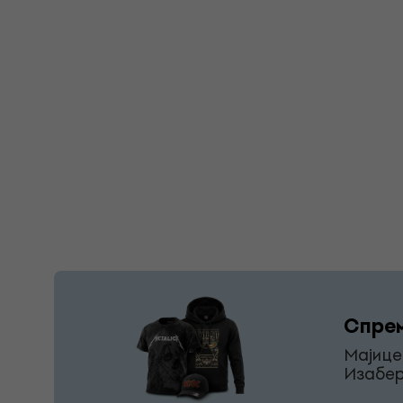
Спрем
Мајице
Изабер