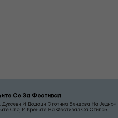
ите Се За Фестивал
, Дуксеви И Додаци Стотина Бендова На Једном 
ите Свој И Крените На Фестивал Са Стилом.