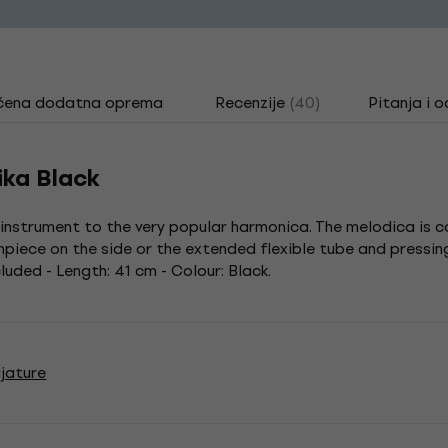
čena dodatna oprema
Recenzije
(40)
Pitanja i 
ika Black
 instrument to the very popular harmonica. The melodica is 
hpiece on the side or the extended flexible tube and pressi
luded - Length: 41 cm - Colour: Black.
jature