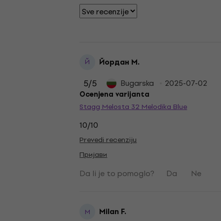
Йордан М.
Й
5
/5
Bugarska
2025-07-02
Ocenjena varijanta
Stagg Melosta 32 Melodika Blue
10/10
Prevedi recenziju
Пријави
Da li je to pomoglo?
Da
Ne
Milan F.
M