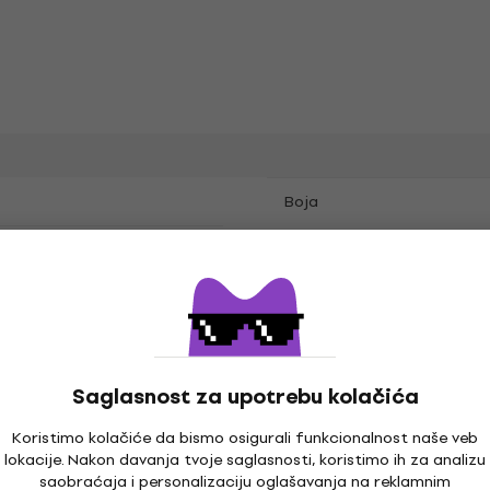
Boja
ag
Usnik
Cevasti usnik
,
,
Saglasnost za upotrebu kolačića
Koristimo kolačiće da bismo osigurali funkcionalnost naše veb
lokacije. Nakon davanja tvoje saglasnosti, koristimo ih za analizu
a
saobraćaja i personalizaciju oglašavanja na reklamnim