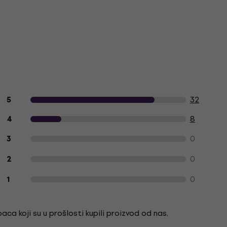
Recenzije kupaca o proizvodu
32
5
8
4
0
3
0
2
0
1
ca koji su u prošlosti kupili proizvod od nas.