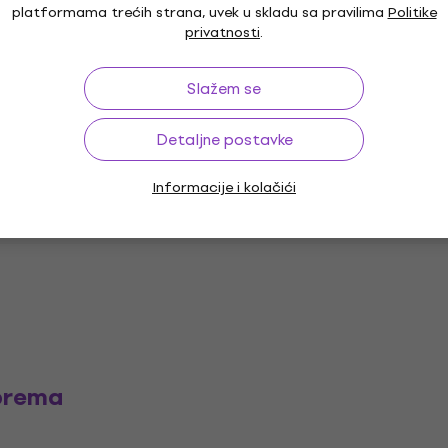
platformama trećih strana, uvek u skladu sa pravilima
Politike
privatnosti
.
Dubina (cm)
Slažem se
Širina (cm)
Detaljne postavke
Informacije i kolačići
prema