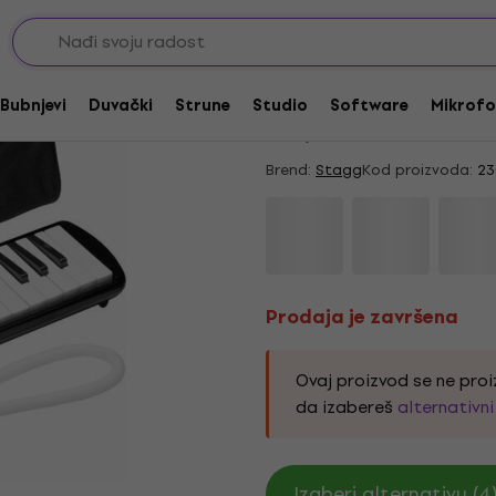
Prodaja je završena
Stagg Melosta 32 Me
Bubnjevi
Duvački
Strune
Studio
Software
Mikrofo
4,6
/5
40 x ocenjeno
Brend:
Stagg
Kod proizvoda:
23
Prodaja je završena
Ovaj proizvod se ne proi
da izabereš
alternativn
Izaberi alternativu (4