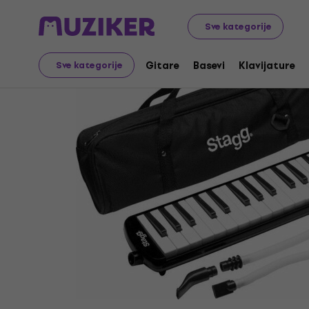
Muzički instrumenti
Klavijature
Melodike
Sve kategorije
Gitare
Basevi
Klavijature
Sve kategorije
Prodaja je završena