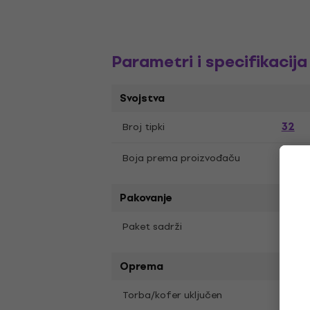
Parametri i specifikacija
Svojstva
32
Broj tipki
Boja prema proizvođaču
Black
Pakovanje
Gigb
Paket sadrži
Oprema
Torb
Torba/kofer uključen