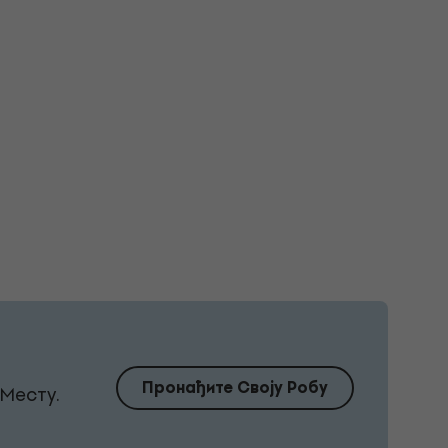
Пронађите Своју Робу
Месту.