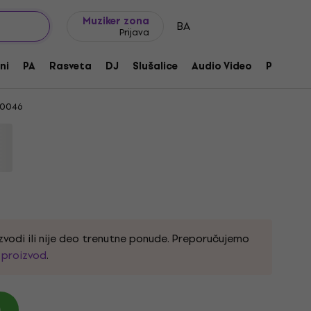
Ideje za poklone
FAQ
Muziker Blog
Muziker zona
BA
Prijava
lodika Black
ni
PA
Rasveta
DJ
Slušalice
Audio Video
Pribor
0046
zvodi ili nije deo trenutne ponude. Preporučujemo
i proizvod
.
)