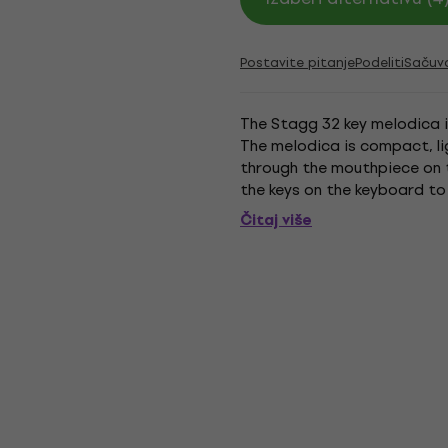
Postavite pitanje
Podeliti
Sačuv
The Stagg 32 key melodica i
The melodica is compact, li
through the mouthpiece on t
the keys on the keyboard to
Included - Length: 41 cm - Co
Čitaj više