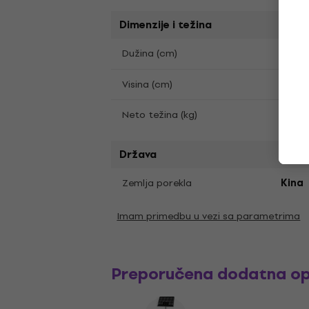
Dimenzije i težina
Dužina (cm)
41
Visina (cm)
13
0.87
Neto težina (kg)
Država
Zemlja porekla
Kina
Imam primedbu u vezi sa parametrima
Preporučena dodatna o