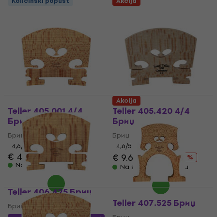
Količinski popust
Akcija
Akcija
Teller 405.001 4/4
Teller 405.420 4/4
Бриџ
Бриџ
Бриџ
Бриџ
4,6
/5
4,6
/5
€ 4.09
€ 9.69
€ 11.90
- 19 %
Na stanju u skladištu
Na stanju u skladištu
Teller 406.425 Бриџ
Teller 407.525 Бриџ
Бриџ