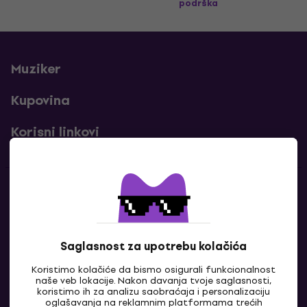
podrška
Muziker
Kupovina
Korisni linkovi
Kontakti
Kontaktiraj nas
Saglasnost za upotrebu kolačića
Koristimo kolačiće da bismo osigurali funkcionalnost
naše veb lokacije. Nakon davanja tvoje saglasnosti,
koristimo ih za analizu saobraćaja i personalizaciju
oglašavanja na reklamnim platformama trećih