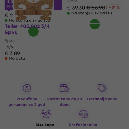
Бриџ
€ 21.90
sa kodom
MUZMUZ-20
€ 39.30
€ 56.90
- 31 %
Na stanju u skladištu
€ 28.90
Na stanju u skladištu
Teller 405.002 3/4
Бриџ
Бриџ
5
/5
€ 3.89
Na putu
Produžena
Povrat robe do 30
Garancija cene
garancija za 3 god
dana
3M+ kupci
Profesionalna