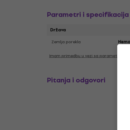
Parametri i specifikacija
Država
Zemlja porekla
Nema
Imam primedbu u vezi sa parametrima
Pitanja i odgovori