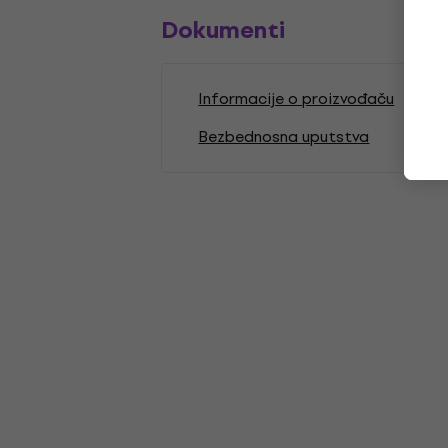
Dokumenti
Informacije o proizvođaču
Bezbednosna uputstva