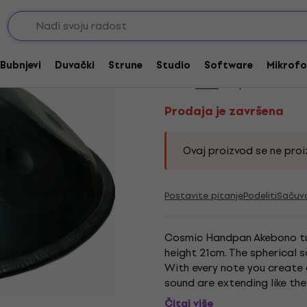
Prodaja je završena
Terre Cosmic F Ake
Bubnjevi
Duvački
Strune
Studio
Software
Mikrofo
Brend:
Terre
Kod proizvoda:
229
Prodaja je završena
Ovaj proizvod se ne proiz
Postavite pitanje
Podeliti
Sačuv
Cosmic Handpan Akebono tune
height 21cm. The spherical 
With every note you create 
sound are extending like the
sound characteristic betwee
Čitaj više