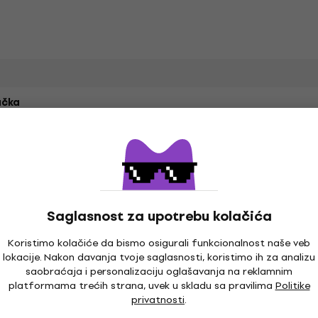
čka
Saglasnost za upotrebu kolačića
Koristimo kolačiće da bismo osigurali funkcionalnost naše veb
lokacije. Nakon davanja tvoje saglasnosti, koristimo ih za analizu
saobraćaja i personalizaciju oglašavanja na reklamnim
platformama trećih strana, uvek u skladu sa pravilima
Politike
privatnosti
.