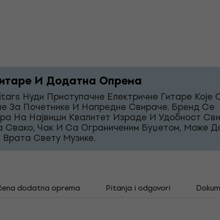
итаре И Додатна Опрема
itars Нуди Приступачне Електричне Гитаре Које 
е За Почетнике И Напредне Свираче. Бренд Се
ра На Највиши Квалитет Израде И Удобност Св
а Свако, Чак И Са Ограниченим Буџетом, Може Д
 Врата Свету Музике.
čena dodatna oprema
Pitanja i odgovori
Dokum