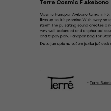
Terre Cosmic F Akebono
Cosmic Handpan Akebono tuned in F3, B
lives up to it‘s promise. With every no
itself. The pulsating sound creates 
very well-balanced and a spherical sou
and trippy play. Handpan bag for Sta
Detaljan opis na vašem jeziku još uvek
Terre Bubnj