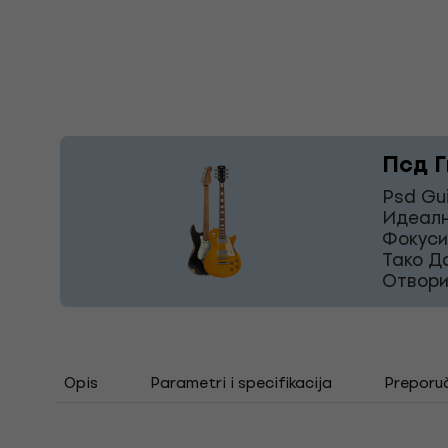
Псд Г
Psd Gu
Идеалн
Фокуси
Тако Д
Отвори
Opis
Parametri i specifikacija
Preporu