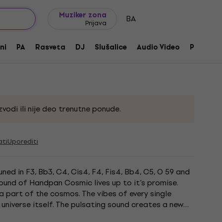
Ideje za poklone
FAQ
Muziker Blog
Muziker zona
BA
Prijava
bono Handpan
ni
PA
Rasveta
DJ
Slušalice
Audio Video
Pribor
674
vodi ili nije deo trenutne ponude.
ati
Uporediti
d in F3, Bb3, C4, Cis4, F4, Fis4, Bb4, C5, O 59 and
sound of Handpan Cosmic lives up to it‘s promise.
a part of the cosmos. The vibes of every single
 universe itself. The pulsating sound creates a new
n the...