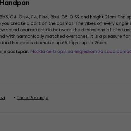
 Handpan
b3, C4, Cis4, F4, Fis4, Bb4, C5, O 59 and height 21cm. The
te you create a part of the cosmos. The vibes of every single 
a new sound characteristic between the dimensions of time 
nd with harmonically matched overtones. It is a pleasure for 
ndard handpans diameter up 65, hight up to 25cm.
 nije dostupan.
Možda će ti opis na engleskom za sada pomoć
evi
Terre Perkusije