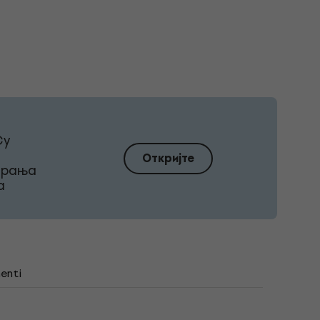
Су
Откријте
ирања
а
enti