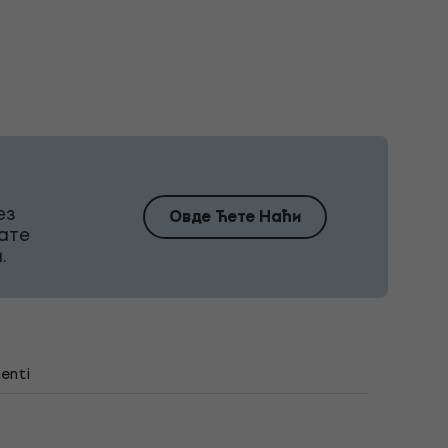
ез
Овде Ћете Наћи
ате
.
enti