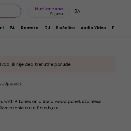
Ideje za poklone
FAQ
Muziker Blog
Muziker zona
BA
Prijava
ni
PA
Rasveta
DJ
Slušalice
Audio Video
Pribor
700
vodi ili nije deo trenutne ponude.
ati
Uporediti
n, with 9 tones on a Sono wood panel, stainless
Pentatonic a,c,e,f,a,a,b,c,e.