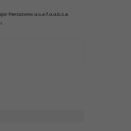
jor Pentatonic a,c,e,f,a,a,b,c,e.
i.