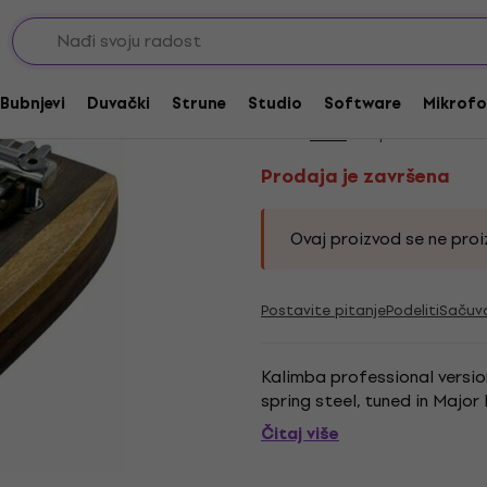
Prodaja je završena
Terre Kalimba 9 Mini
Bubnjevi
Duvački
Strune
Studio
Software
Mikrofo
Brend:
Terre
Kod proizvoda:
229
Prodaja je završena
Ovaj proizvod se ne proiz
Postavite pitanje
Podeliti
Sačuv
Kalimba professional versio
spring steel, tuned in Major 
Čitaj više