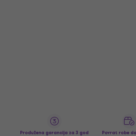
Produžena garancija za 3 god
Povrat robe d