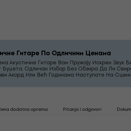
ичне Гитаре По Одличним Ценама
на Акустичне Гитаре Вам Пружају Искрен Звук Б
г Буџета. Одличан Избор Без Обзира Да Ли Свир
рви Акорд Или Већ Годинама Наступате На Сцени
čena dodatna oprema
Pitanja i odgovori
Dokum