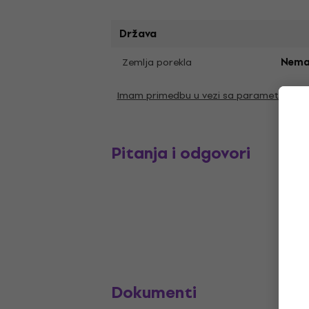
Država
Zemlja porekla
Nema
Imam primedbu u vezi sa parametrima
Pitanja i odgovori
Dokumenti