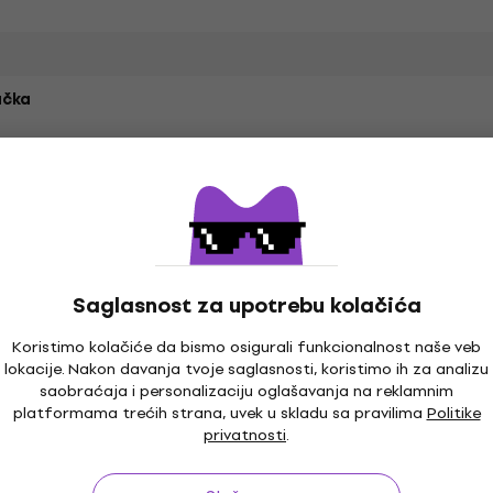
čka
Saglasnost za upotrebu kolačića
Koristimo kolačiće da bismo osigurali funkcionalnost naše veb
lokacije. Nakon davanja tvoje saglasnosti, koristimo ih za analizu
saobraćaja i personalizaciju oglašavanja na reklamnim
platformama trećih strana, uvek u skladu sa pravilima
Politike
privatnosti
.