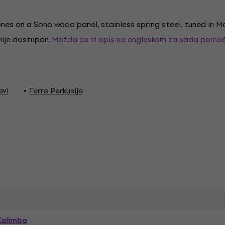
nes on a Sono wood panel, stainless spring steel, tuned in Ma
 nije dostupan.
Možda će ti opis na engleskom za sada pomoć
evi
Terre Perkusije
Kalimba