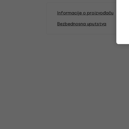
Informacije o proizvođaču
Bezbednosna uputstva