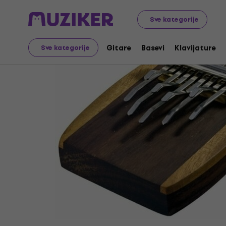
Muzički instrumenti
Bubnjevi
Udaraljke
Kalimbe
Sve kategorije
Gitare
Basevi
Klavijature
Sve kategorije
Prodaja je završena