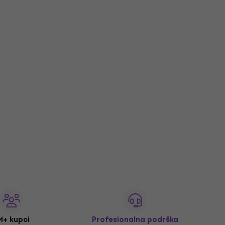
M+ kupci
Profesionalna podrška