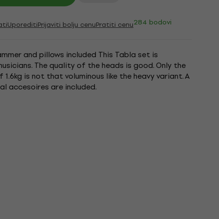
284 bodovi
ati
Uporediti
Prijaviti bolju cenu
Pratiti cenu
mmer and pillows included This Tabla set is
sicians. The quality of the heads is good. Only the
 1.6kg is not that voluminous like the heavy variant. A
al accesoires are included.