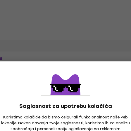
а
čka
Saglasnost za upotrebu kolačića
Koristimo kolačiće da bismo osigurali funkcionalnost naše veb
lokacije. Nakon davanja tvoje saglasnosti, koristimo ih za analizu
saobraćaja i personalizaciju oglašavanja na reklamnim