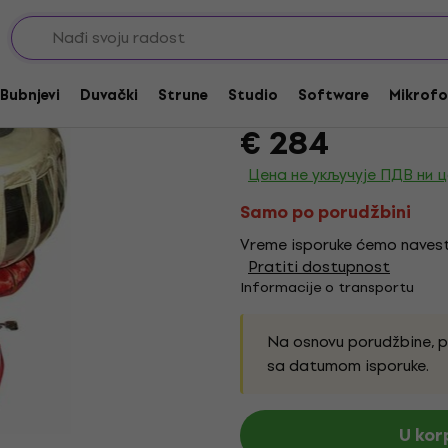
ljke
Terre Tabla Tabla
Bubnjevi
Duvački
Strune
Studio
Software
Mikrofo
Brend:
Terre
Kod proizvoda:
229
€ 284
Цена не укључује ПДВ ни 
Samo po porudžbini
Vreme isporuke ćemo navest
Pratiti dostupnost
Informacije o transportu
Na osnovu porudžbine, 
sa datumom isporuke.
U kor