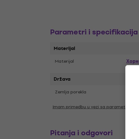
Parametri i specifikacija
Materijal
Хорн
Materijal
Država
Zemlja porekla
Nema
Imam primedbu u vezi sa parametrima
Pitanja i odgovori