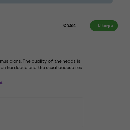
€ 284
U korpu
usicians. The quality of the heads is
ndian hardcase and the usual accesoires
i.