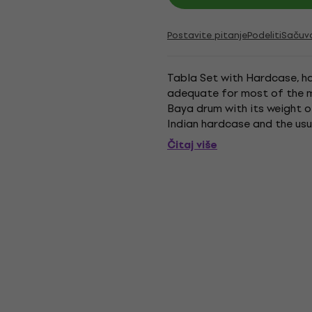
Postavite pitanje
Podeliti
Sačuv
Tabla Set with Hardcase, ha
adequate for most of the mu
Baya drum with its weight of
Indian hardcase and the usu
Čitaj više