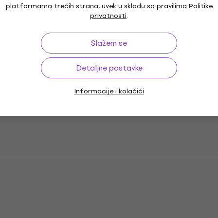
platformama trećih strana, uvek u skladu sa pravilima
Politike
privatnosti
.
Slažem se
Detaljne postavke
Informacije i kolačići