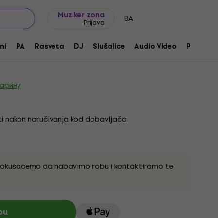
Ideje za poklone
FAQ
Muziker Blog
Muziker zona
BA
Prijava
ni
PA
Rasveta
DJ
Slušalice
Audio Video
Pribor
717
царину
i nakon naručivanja kod dobavljača.
pokušaćemo da nabavimo robu i kontaktiramo te
pu