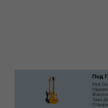
Псд Г
Psd Gu
Идеалн
Фокуси
Тако Д
Отвори