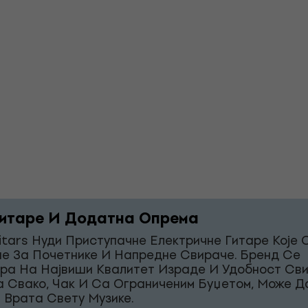
итаре И Додатна Опрема
itars Нуди Приступачне Електричне Гитаре Које 
е За Почетнике И Напредне Свираче. Бренд Се
ра На Највиши Квалитет Израде И Удобност Св
а Свако, Чак И Са Ограниченим Буџетом, Може Д
 Врата Свету Музике.