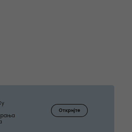
Су
Откријте
ирања
а