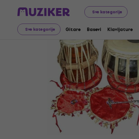
Muzički instrumenti
Bubnjevi
Udaraljke
Ostale udara
Sve kategorije
Gitare
Basevi
Klavijature
Sve kategorije