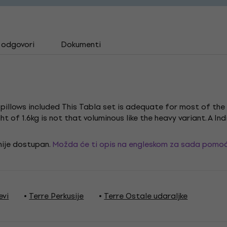
i odgovori
Dokumenti
illows included This Tabla set is adequate for most of the m
t of 1.6kg is not that voluminous like the heavy variant. A I
 nije dostupan.
Možda će ti opis na engleskom za sada pomoć
evi
Terre Perkusije
Terre Ostale udaraljke