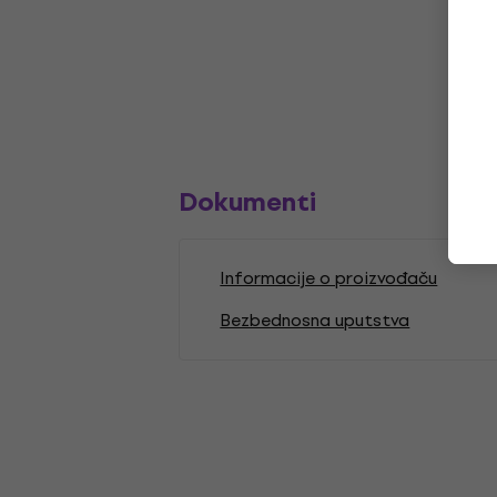
Dokumenti
Informacije o proizvođaču
Bezbednosna uputstva