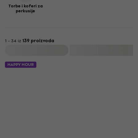
Torbe i koferi za
perkusije
1 - 34 iz
139 proizvoda
Filtrirati
HAPPY HOUR