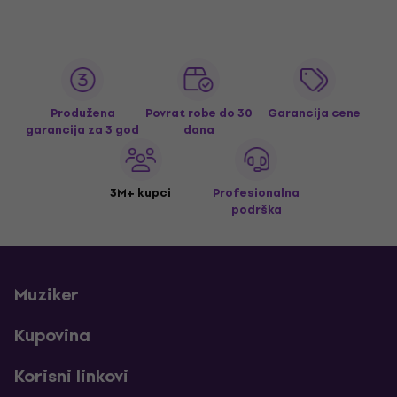
Produžena
Povrat robe do 30
Garancija cene
garancija za 3 god
dana
3M+ kupci
Profesionalna
podrška
Muziker
Kupovina
Korisni linkovi