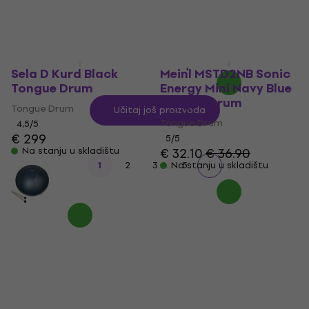
€ 195
€ 199
Na stanju u skladištu
Sela D Kurd Black
Meinl MSTD2NB Sonic
Tongue Drum
Energy Mini Navy Blue
Tongue Drum
Tongue Drum
Učitaj još proizvoda
Tongue Drum
4,5
/5
€ 299
5
/5
Na stanju u skladištu
€ 32.10
€ 36.90
...
1
2
3
Na stanju u skladištu
5