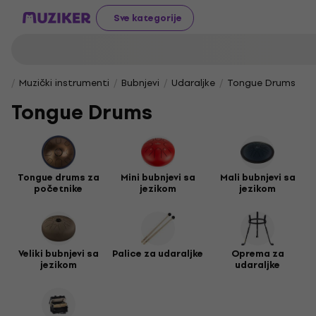
Sve kategorije
Muzički instrumenti
Bubnjevi
Udaraljke
Tongue Drums
Tongue Drums
Tongue drums za
Mini bubnjevi sa
Mali bubnjevi sa
početnike
jezikom
jezikom
Veliki bubnjevi sa
Palice za udaraljke
Oprema za
jezikom
udaraljke