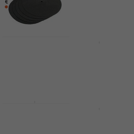
€ 50.20
Na putu
Na putu
Akcija
Hardcase HCP19
Tama TCB22BK
Torba za činele
PowerPad Designer
Torba za činele
Torba za činele
Torba za činele
5
/5
€ 26.30
€ 28.70
5
/5
- 8 %
€ 79.60
€ 87.90
Na putu
- 9 %
Na zalihama kod
dobavljača
Tama TCB22MG
PowerPad Designer
Meinl MCB 22 BP Torba
Torba za činele
za činele
Torba za činele
Torba za činele