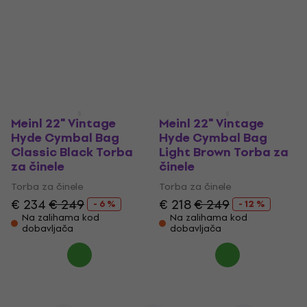
€ 139
5
/5
€ 87.70
Na zalihama kod
dobavljača
Na zalihama kod
dobavljača
Meinl 22" Vintage
Meinl 22" Vintage
Hyde Cymbal Bag
Hyde Cymbal Bag
Classic Black Torba
Light Brown Torba za
za činele
činele
Torba za činele
Torba za činele
€ 234
€ 249
€ 218
€ 249
- 6 %
- 12 %
Na zalihama kod
Na zalihama kod
dobavljača
dobavljača