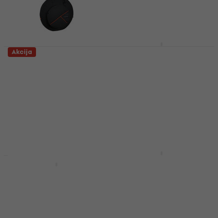
CNB CB1680CY22
Akcija
Torba za činele
GEWA 231200 CBG
Premium 22'' Torba za
Torba za činele
činele
4,5
/5
€ 65
Torba za činele
Na stanju u skladištu
4,8
/5
€ 36
€ 56.90
- 37 %
Na stanju u skladištu
RockBag RB 22540 B
CB Torba za činele
Gravity BG WB 123
Torba za činele
Torba za činele
Torba za činele
4,8
/5
€ 27.50
€ 31.90
4,7
/5
Na stanju u skladištu
€ 20.80