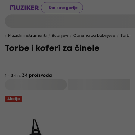
Sve kategorije
Muzički instrumenti
Bubnjevi
Oprema za bubnjeve
Torbe i
Torbe i koferi za činele
1 - 34 iz
34 proizvoda
Filtrirati
Akcija