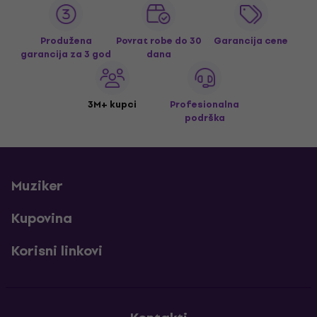
Produžena
Povrat robe do 30
Garancija cene
garancija za 3 god
dana
3M+ kupci
Profesionalna
podrška
Muziker
Kupovina
Korisni linkovi