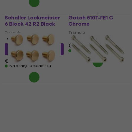
Schaller Lockmeister
Gotoh 510T-FE1 C
6 Block 42 R2 Black
Chrome
Tremolo
Tremolo
5
/5
5
/5
€ 96.90
€ 97.90
€ 161.61
sa kodom
Na stanju u skladištu
MUZMUZ-25
€ 229
Na stanju u skladištu
Floyd Rose
Floyd Rose FL FRO-SLS
FROFTSBRASS
SSP Stainless Steel
Tremolo
Tremolo
5
/5
€ 6.43
sa kodom
MUZMUZ-5
€ 30.25
sa kodom
MUZMUZ-20
€ 6.99
€ 38.90
Na stanju u skladištu