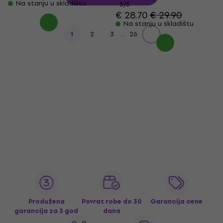
Na stanju u skladištu
5
/5
€ 28.70
€ 29.90
Na stanju u skladištu
...
1
2
3
26
Produžena
Povrat robe do 30
Garancija cene
garancija za 3 god
dana