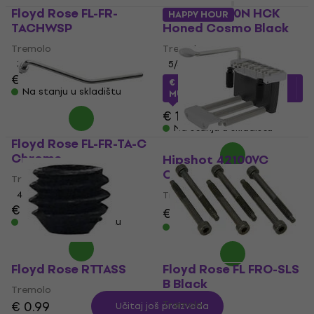
Floyd Rose FL-FR-
Gotoh VS100N HCK
HAPPY HOUR
TACHWSP
Honed Cosmo Black
Tremolo
Tremolo
3
/5
5
/5
€ 19.10
€ 97.39
sa kodom
Na stanju u skladištu
MUZMUZ-15
€ 119
Na stanju u skladištu
Floyd Rose FL-FR-TA-C
Chrome
Hipshot 42100VC
Chrome
Tremolo
4,8
/5
Tremolo
€ 33.50
€ 34.90
€ 113
€ 149
- 24 %
Na stanju u skladištu
Na stanju u skladištu
Floyd Rose RTTASS
Floyd Rose FL FRO-SLS
B Black
Tremolo
€ 0.99
Tremolo
Učitaj još proizvoda