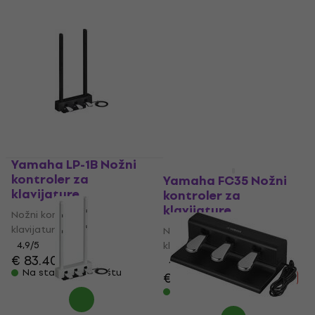
Yamaha LP-1B Nožni
Kao novo
kontroler za
Yamaha FC35 Nožni
klavijature
kontroler za
klavijature
Nožni kontroler za
klavijature
Nožni kontroler za
4,9
/5
klavijature
€ 83.40
4,9
/5
Na stanju u skladištu
€ 84.30
€ 90.90
- 7 %
Na stanju u skladištu