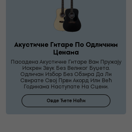
Акустичне Гитаре По Одличним
Ценама
Пасадена Акустичне Гитаре Вам Пружају
Искрен Звук Без Великог Буџета.
Одличан Избор Без Обзира Да Ли
Свирате Свој Први Акорд Или Већ
Годинама Наступате На Сцени.
Овде Ћете Наћи