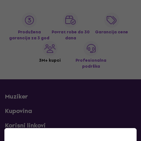
Produžena
Povrat robe do 30
Garancija cene
garancija za 3 god
dana
3M+ kupci
Profesionalna
podrška
Muziker
Kupovina
Korisni linkovi