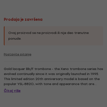
Prodaja je završena
Ovaj proizvod se ne proizvodi ili nije deo trenutne
ponude.
Postavite pitanje
Gold lacquer Bb/F trombone - the Xeno trombone series has
evolved continually since it was originally launched in 1995.
This limited edition 20th anniversary model is based on the
popular YSL-882O, with tone and appearance that are
eminently suitable for the occasion.
Čitaj više