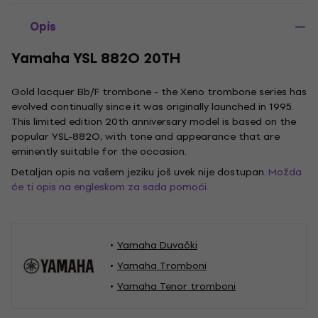
Opis
Yamaha YSL 882O 20TH
Gold lacquer Bb/F trombone - the Xeno trombone series has
evolved continually since it was originally launched in 1995.
This limited edition 20th anniversary model is based on the
popular YSL-882O, with tone and appearance that are
eminently suitable for the occasion.
Detaljan opis na vašem jeziku još uvek nije dostupan.
Možda
će ti opis na engleskom za sada pomoći.
Yamaha Duvački
Yamaha Tromboni
Yamaha Tenor tromboni