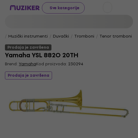
Sve kategorije
Muzički instrumenti
Duvački
Tromboni
Tenor tromboni
Prodaja je završena
Yamaha YSL 882O 20TH
Brend:
Yamaha
Kod proizvoda:
230294
Prodaja je završena