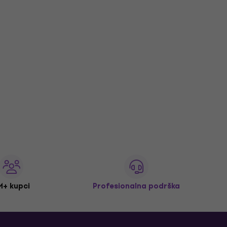
M+ kupci
Profesionalna podrška