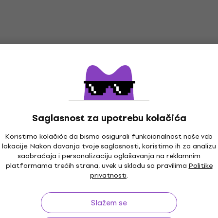
Saglasnost za upotrebu kolačića
Koristimo kolačiće da bismo osigurali funkcionalnost naše veb
lokacije. Nakon davanja tvoje saglasnosti, koristimo ih za analizu
saobraćaja i personalizaciju oglašavanja na reklamnim
platformama trećih strana, uvek u skladu sa pravilima
Politike
privatnosti
.
Slažem se