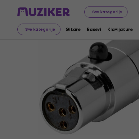
Muzički instrumenti
Pribor
Kablovi, konektori i adapter
Sve kategorije
Gitare
Basevi
Klavijature
Sve kategorije
Prodaja je završena