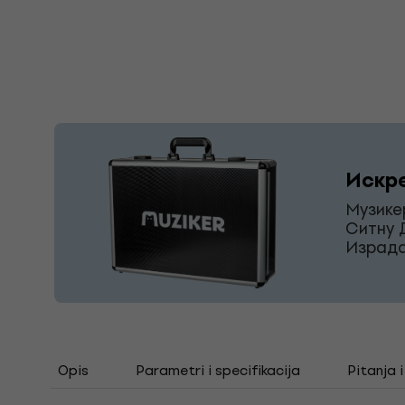
Искр
Музике
Ситну 
Израда
Opis
Parametri i specifikacija
Pitanja 