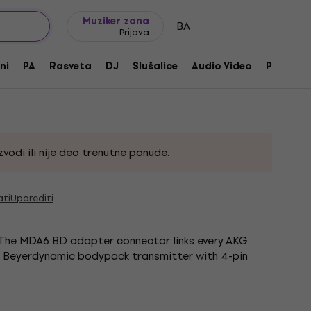
Ideje za poklone
FAQ
Muziker Blog
Muziker zona
BA
Prijava
tor
ni
PA
Rasveta
DJ
Slušalice
Audio Video
Pribor
91
vodi ili nije deo trenutne ponude.
ati
Uporediti
The MDA6 BD adapter connector links every AKG
a Beyerdynamic bodypack transmitter with 4-pin