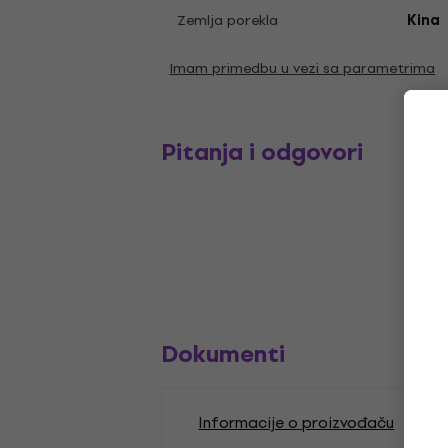
Zemlja porekla
Kina
Imam primedbu u vezi sa parametrima
Pitanja i odgovori
Dokumenti
Informacije o proizvođaču