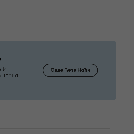
у
е И
Овде Ћете Наћи
Поштена