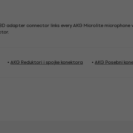
D adapter connector links every AKG Microlite microphone
ctor.
AKG Reduktori i spojke konektora
AKG Posebni kone