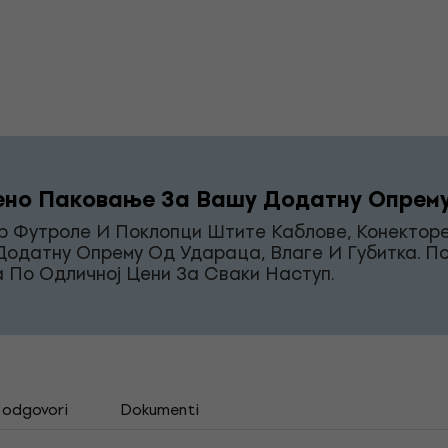
ено Паковање За Вашу Додатну Опрем
р Футроле И Поклопци Штите Каблове, Конектор
Додатну Опрему Од Удараца, Влаге И Губитка. 
 По Одличној Цени За Сваки Наступ.
i odgovori
Dokumenti