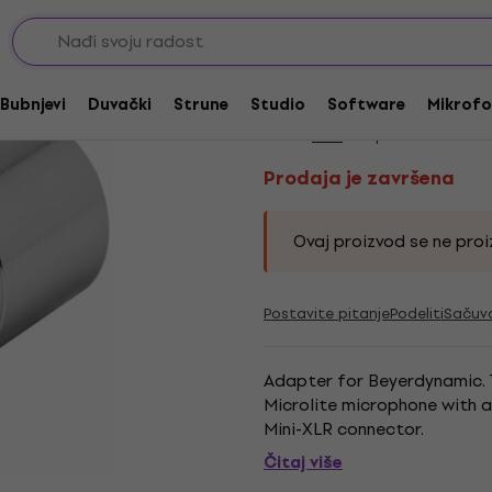
i
Reduktori i spojke konektora
Posebni konektori za mikrofone
Prodaja je završena
AKG MDA6 BD Konek
Bubnjevi
Duvački
Strune
Studio
Software
Mikrofo
Brend:
AKG
Kod proizvoda:
2284
Prodaja je završena
Ovaj proizvod se ne proiz
Postavite pitanje
Podeliti
Sačuv
Adapter for Beyerdynamic. 
Microlite microphone with 
Mini-XLR connector.
Čitaj više