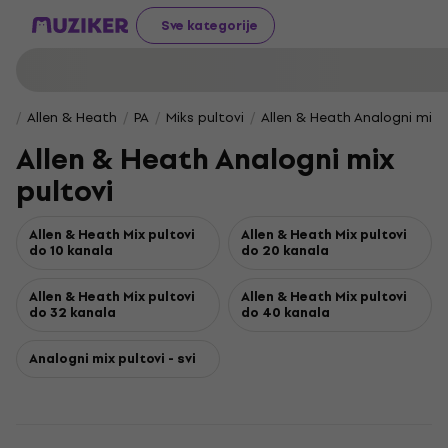
Sve kategorije
Allen & Heath
PA
Miks pultovi
Allen & Heath Analogni mix 
Allen & Heath Analogni mix
pultovi
Allen & Heath Mix pultovi
Allen & Heath Mix pultovi
do 10 kanala
do 20 kanala
Allen & Heath Mix pultovi
Allen & Heath Mix pultovi
do 32 kanala
do 40 kanala
Analogni mix pultovi - svi