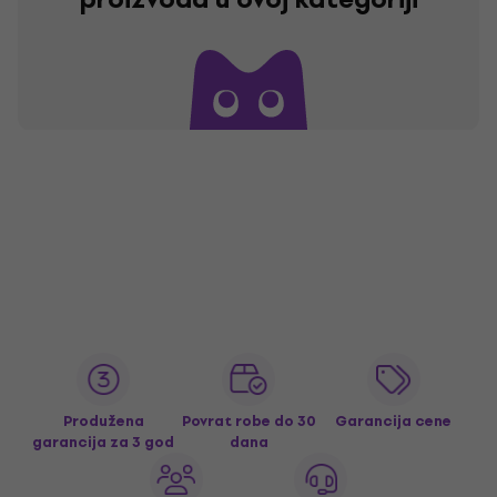
Produžena
Povrat robe do 30
Garancija cene
garancija za 3 god
dana