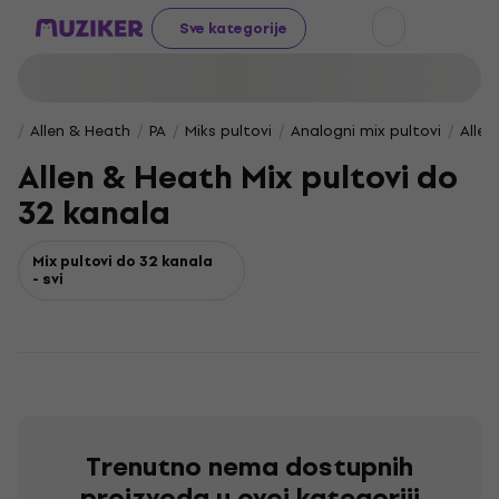
Sve kategorije
Allen & Heath
PA
Miks pultovi
Analogni mix pultovi
Allen
Allen & Heath Mix pultovi do
32 kanala
Mix pultovi do 32 kanala
- svi
Trenutno nema dostupnih
proizvoda u ovoj kategoriji