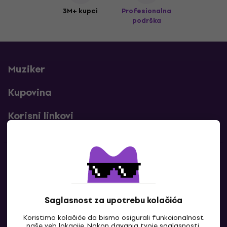
3M+ kupci
Profesionalna
podrška
Muziker
Kupovina
Korisni linkovi
Kontakti
Kontaktiraj nas
Saglasnost za upotrebu kolačića
Koristimo kolačiće da bismo osigurali funkcionalnost
naše veb lokacije. Nakon davanja tvoje saglasnosti,