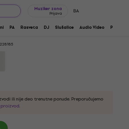
Ideje za poklone
FAQ
Muziker Blog
Muziker zona
BA
Prijava
rolni panel za svetla
ni
PA
Rasveta
DJ
Slušalice
Audio Video
Pribor
228185
zvodi ili nije deo trenutne ponude. Preporučujemo
i proizvod
.
)