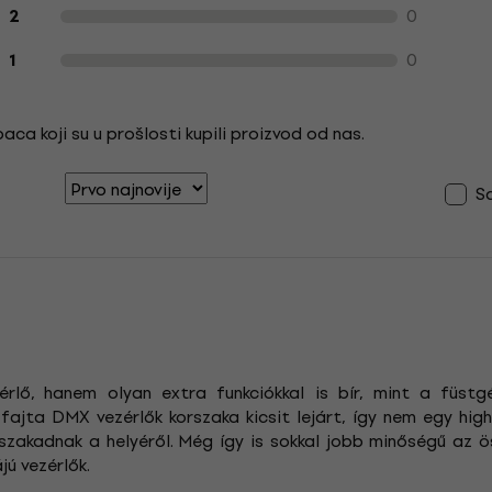
0
2
0
1
ca koji su u prošlosti kupili proizvod od nas.
S
ő, hanem olyan extra funkciókkal is bír, mint a füstgé
 fajta DMX vezérlők korszaka kicsit lejárt, így nem egy hi
kiszakadnak a helyéről. Még így is sokkal jobb minőségű az ö
ú vezérlők.