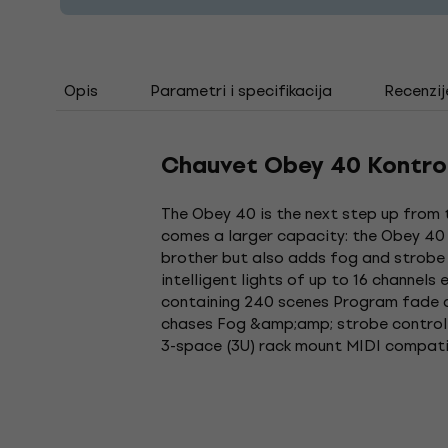
Opis
Parametri i specifikacija
Recenzij
Chauvet Obey 40 Kontrol
The Obey 40 is the next step up from th
comes a larger capacity: the Obey 40 h
brother but also adds fog and strobe 
intelligent lights of up to 16 channel
containing 240 scenes Program fade an
chases Fog &amp;amp; strobe control b
3-space (3U) rack mount MIDI compati