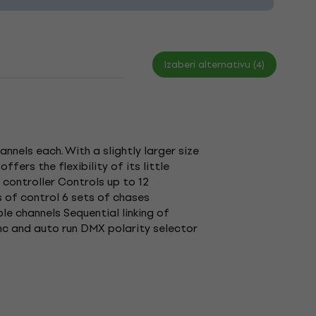
Izaberi alternativu (4)
nnels each. With a slightly larger size
ers the flexibility of its little
controller Controls up to 12
s of control 6 sets of chases
e channels Sequential linking of
nc and auto run DMX polarity selector