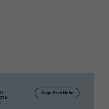
ез
Овде Ћете Наћи
ате
.