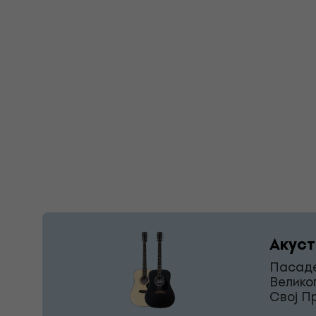
Акуст
Пасаде
Велико
Свој П