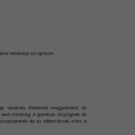
amo recenzije sa opisom
p vezérlés. Kellemes megjelenésű és
gh-end minőség. A gombok lötyögnek és
sszeszerelés és az alkatrészek, mint a