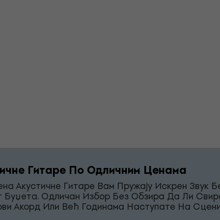
ичне Гитаре По Одличним Ценама
на Акустичне Гитаре Вам Пружају Искрен Звук Б
г Буџета. Одличан Избор Без Обзира Да Ли Свир
рви Акорд Или Већ Годинама Наступате На Сцени