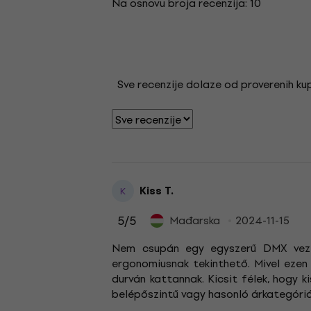
Na osnovu broja recenzija: 10
Sve recenzije dolaze od proverenih kupa
Kiss T.
K
5
/5
Mađarska
2024-11-15
Nem csupán egy egyszerű DMX vezérl
ergonomiusnak tekinthető. Mivel ezen
durván kattannak. Kicsit félek, hogy 
belépőszintű vagy hasonló árkategóriáj