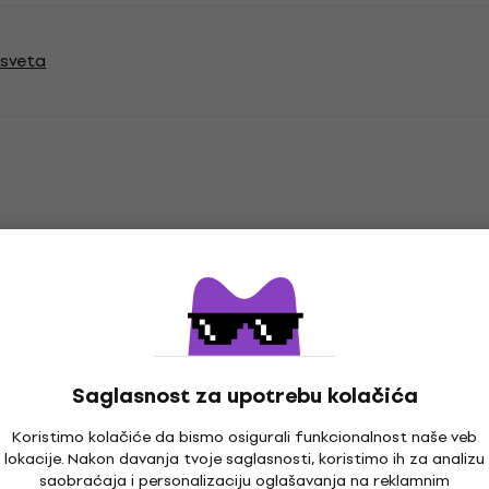
sveta
Broj DMX kanala / Fixture
Saglasnost za upotrebu kolačića
Koristimo kolačiće da bismo osigurali funkcionalnost naše veb
ter
lokacije. Nakon davanja tvoje saglasnosti, koristimo ih za analizu
saobraćaja i personalizaciju oglašavanja na reklamnim