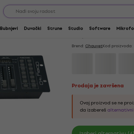
DMX Kontroleri
Prodaja je završena
Chauvet Obey 40 Kont
Bubnjevi
Duvački
Strune
Studio
Software
Mikrofo
4,7
/5
10 x ocenjeno
Brend:
Chauvet
Kod proizvoda:
Prodaja je završena
Ovaj proizvod se ne proi
da izabereš
alternativn
Izaberi alternativu (4