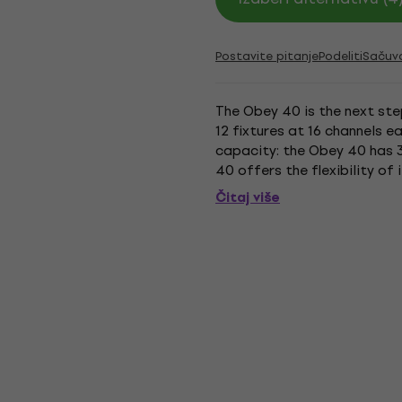
Postavite pitanje
Podeliti
Sačuv
The Obey 40 is the next ste
12 fixtures at 16 channels ea
capacity: the Obey 40 has 3
40 offers the flexibility of
control and MIDI compatibili
Čitaj više