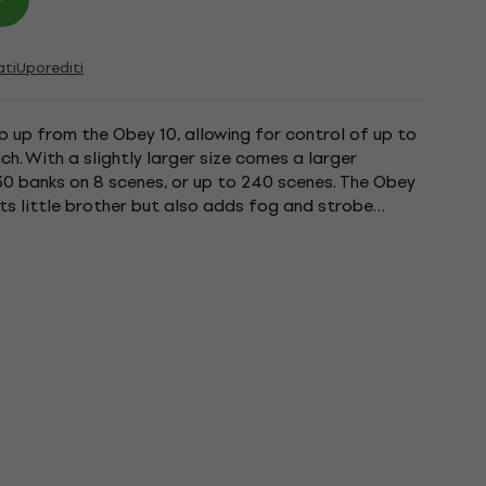
ati
Uporediti
p up from the Obey 10, allowing for control of up to
ch. With a slightly larger size comes a larger
0 banks on 8 scenes, or up to 240 scenes. The Obey
 its little brother but also adds fog and strobe
ty....