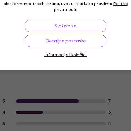
platformama trećih strana, uvek u skladu sa pravilima
Politike
privatnosti
.
Slažem se
Detaljne postavke
Informacije i kolačići
Recenzije kupaca o proizvodu
7
5
3
4
0
3