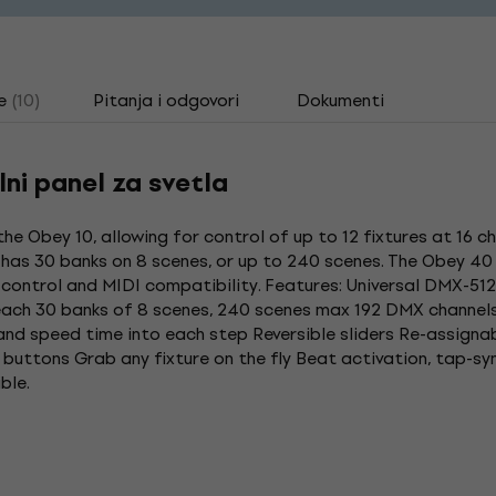
e
(10)
Pitanja i odgovori
Dokumenti
ni panel za svetla
e Obey 10, allowing for control of up to 12 fixtures at 16 cha
as 30 banks on 8 scenes, or up to 240 scenes. The Obey 40 off
control and MIDI compatibility. Features: Universal DMX-512 
s each 30 banks of 8 scenes, 240 scenes max 192 DMX channel
d speed time into each step Reversible sliders Re-assignabl
uttons Grab any fixture on the fly Beat activation, tap-sy
ble.