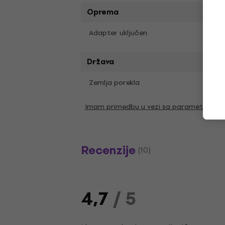
Oprema
Da
Adapter uključen
Država
Zemlja porekla
Kina
Imam primedbu u vezi sa parametrima
Recenzije
(10)
4,7
/ 5