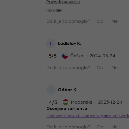
Prevedi recenziju
Пријави
Da li je to pomoglo?
Da
Ne
Ladislav K.
L
5
/5
Češka
2024-03-24
Da li je to pomoglo?
Da
Ne
Gábor K.
G
4
/5
Mađarska
2023-12-24
Ocenjena varijanta
Chauvet Obey 70 Kontrolni panel za svetl
Da li je to pomoglo?
Da
Ne