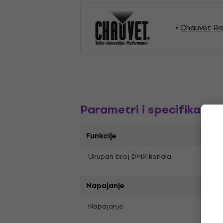
Chauvet Ra
Parametri i specifikacija
Funkcije
192
Ukupan broj DMX kanala
Napajanje
Napajanje
Adap