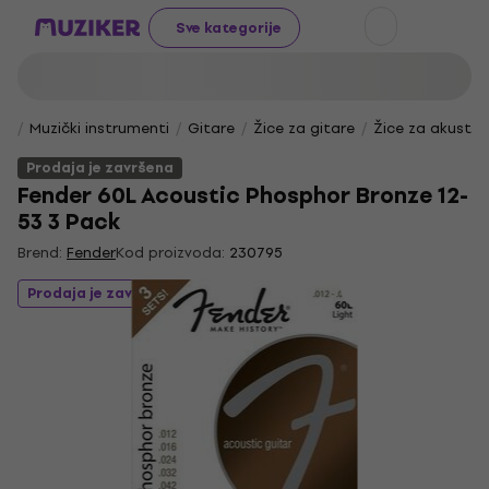
Sve kategorije
Muzički instrumenti
Gitare
Žice za gitare
Žice za akustič
Prodaja je završena
Fender 60L Acoustic Phosphor Bronze 12-
53 3 Pack
Brend:
Fender
Kod proizvoda:
230795
Prodaja je završena