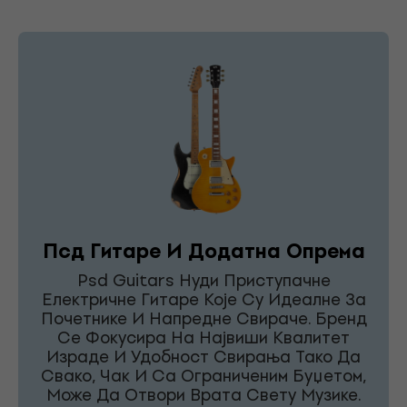
Псд Гитаре И Додатна Опрема
Psd Guitars Нуди Приступачне
Електричне Гитаре Које Су Идеалне За
Почетнике И Напредне Свираче. Бренд
Се Фокусира На Највиши Квалитет
Израде И Удобност Свирања Тако Да
Свако, Чак И Са Ограниченим Буџетом,
Може Да Отвори Врата Свету Музике.