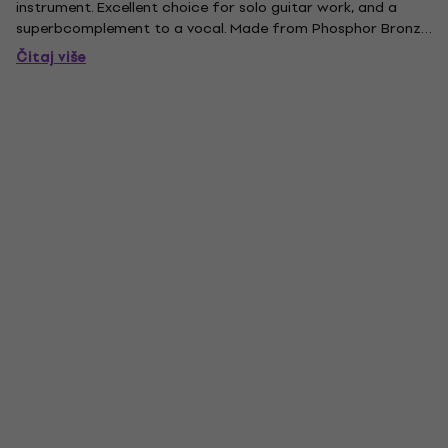
instrument. Excellent choice for solo guitar work, and a
superbcomplement to a vocal. Made from Phosphor Bronze.
Gauges: 12-16-24-32-42-53 Light.
Čitaj više