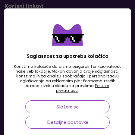
Korisni linkovi
Kontakti
Kontaktiraj nas
Saglasnost za upotrebu kolačića
Koristimo kolačiće da bismo osigurali funkcionalnost
naše veb lokacije. Nakon davanja tvoje saglasnosti,
koristimo ih za analizu saobraćaja i personalizaciju
oglašavanja na reklamnim platformama trećih
strana, uvek u skladu sa pravilima
Politike
privatnosti
.
Slažem se
BA
Detaljne postavke