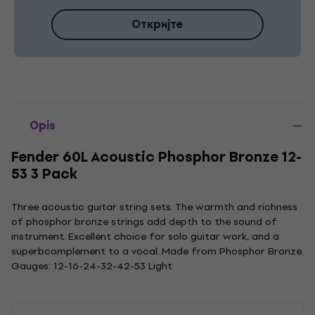
Откријте
Opis
Fender 60L Acoustic Phosphor Bronze 12-
53 3 Pack
Three acoustic guitar string sets. The warmth and richness
of phosphor bronze strings add depth to the sound of
instrument. Excellent choice for solo guitar work, and a
superbcomplement to a vocal. Made from Phosphor Bronze.
Gauges: 12-16-24-32-42-53 Light