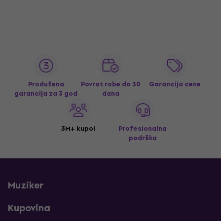
Produžena
Povrat robe do 30
Garancija cene
garancija za 3 god
dana
3M+ kupci
Profesionalna
podrška
Muziker
Kupovina