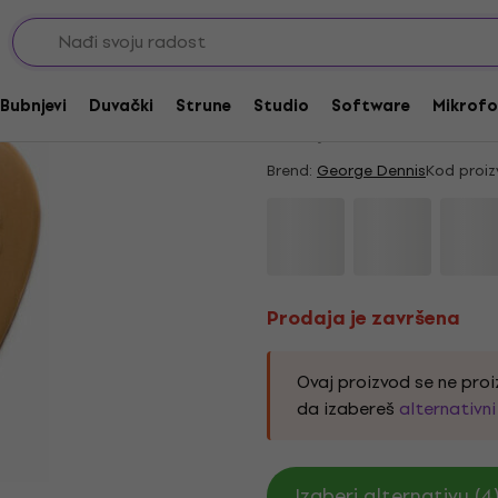
ce za gitaru
Trzalice medium
Prodaja je završena
George Dennis Roun
Bubnjevi
Duvački
Strune
Studio
Software
Mikrofo
4,67
/5
6 x ocenjeno
Brend:
George Dennis
Kod proiz
Prodaja je završena
Ovaj proizvod se ne proi
da izabereš
alternativn
Izaberi alternativu (4