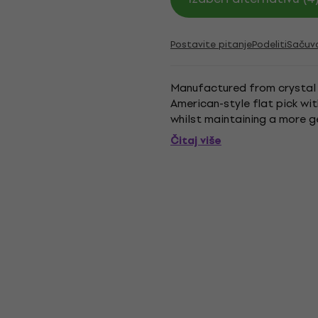
Postavite pitanje
Podeliti
Sačuv
Manufactured from crystal ny
American-style flat pick wit
whilst maintaining a more g
Čitaj više