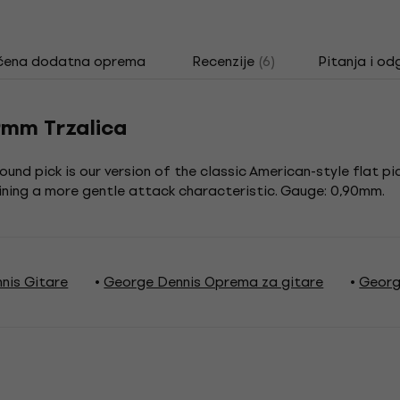
čena dodatna oprema
Recenzije
(6)
Pitanja i od
9mm Trzalica
nd pick is our version of the classic American-style flat pic
aining a more gentle attack characteristic. Gauge: 0,90mm.
nis Gitare
George Dennis Oprema za gitare
Georg