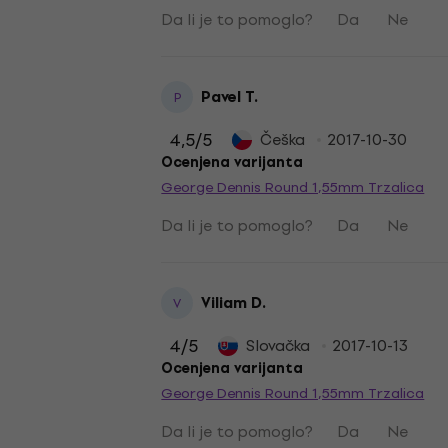
Da li je to pomoglo?
Da
Ne
Pavel T.
P
4,5
/5
Češka
2017-10-30
Ocenjena varijanta
George Dennis Round 1,55mm Trzalica
Da li je to pomoglo?
Da
Ne
Viliam D.
V
4
/5
Slovačka
2017-10-13
Ocenjena varijanta
George Dennis Round 1,55mm Trzalica
Da li je to pomoglo?
Da
Ne