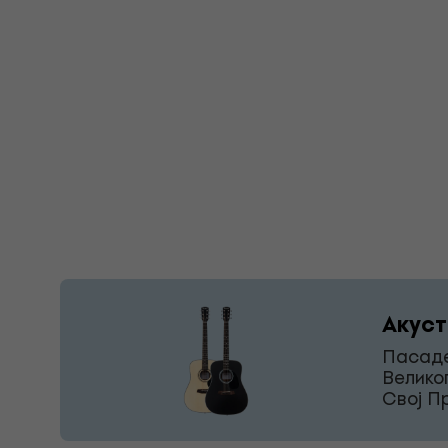
Акуст
Пасаде
Велико
Свој П