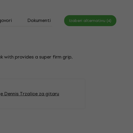
govori
Dokumenti
Izaberi alternativu (4)
k with provides a super firm grip,
e Dennis Trzalice za gitaru