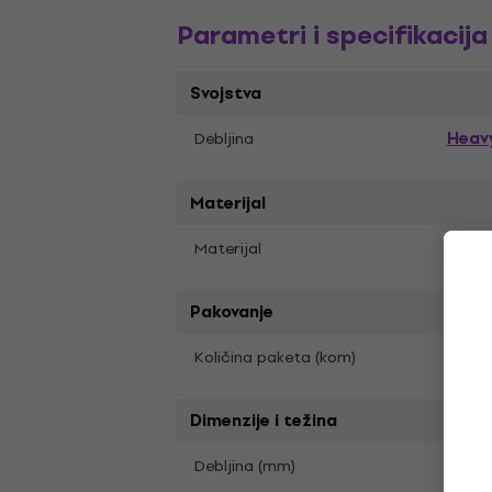
Parametri i specifikacija
Svojstva
Heav
Debljina
Materijal
Najlo
Materijal
Pakovanje
1
Količina paketa (kom)
Dimenzije i težina
0.9
Debljina (mm)