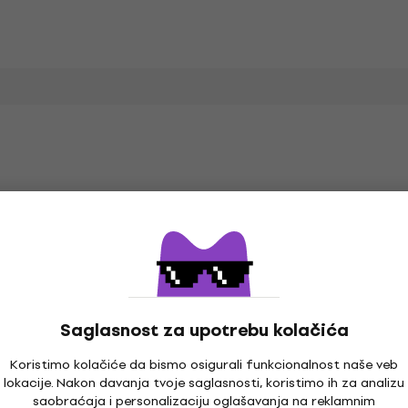
prema
Saglasnost za upotrebu kolačića
ice
Koristimo kolačiće da bismo osigurali funkcionalnost naše veb
lokacije. Nakon davanja tvoje saglasnosti, koristimo ih za analizu
saobraćaja i personalizaciju oglašavanja na reklamnim