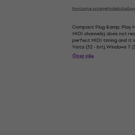
Postavite pitanje
Podeliti
Sačuv
Compact Plug &amp; Play MID
MIDI channels), does not re
perfect MIDI timing and it
Vista (32 - bit), Windows 7 (
high-speed connection. Size: 
Čitaj više