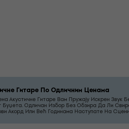
ичне Гитаре По Одличним Ценама
на Акустичне Гитаре Вам Пружају Искрен Звук Б
г Буџета. Одличан Избор Без Обзира Да Ли Свир
рви Акорд Или Већ Годинама Наступате На Сцени