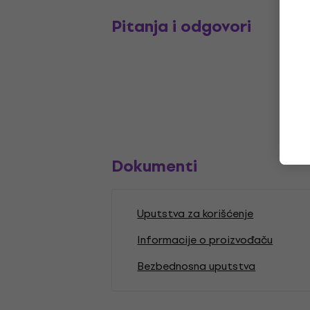
Pitanja i odgovori
Dokumenti
Uputstva za korišćenje
Informacije o proizvođaču
Bezbednosna uputstva