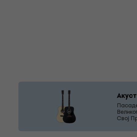
Акуст
Пасаде
Велико
Свој П