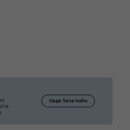
ез
Овде Ћете Наћи
ате
.