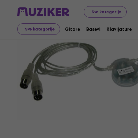
Muzički instrumenti
Klavijature
Oprema za klavijature
Sve kategorije
Gitare
Basevi
Klavijature
Sve kategorije