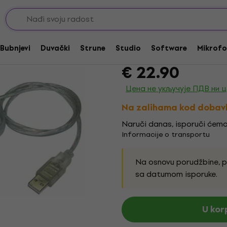
MIDI Interfaces
iCON MidiPort MIDI 
Bubnjevi
Duvački
Strune
Studio
Software
Mikrofo
Brend:
iCON
Kod proizvoda:
228
€ 22.90
Цена не укључује ПДВ ни 
Na zalihama kod dobav
Naruči danas, isporuči ćemo
Informacije o transportu
Na osnovu porudžbine, 
sa datumom isporuke.
U kor