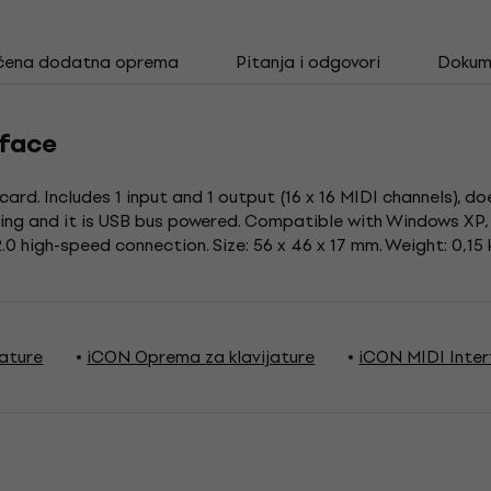
čena dodatna oprema
Pitanja i odgovori
Dokum
rface
d. Includes 1 input and 1 output (16 x 16 MIDI channels), do
ing and it is USB bus powered. Compatible with Windows XP, Vi
0 high-speed connection. Size: 56 x 46 x 17 mm. Weight: 0,15 
jature
iCON Oprema za klavijature
iCON MIDI Inte