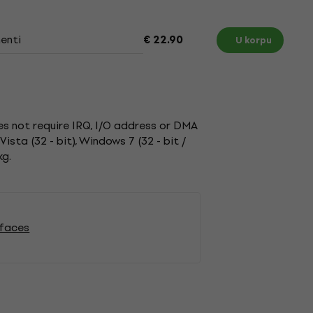
enti
€ 22.90
U korpu
es not require IRQ, I/O address or DMA
sta (32 - bit), Windows 7 (32 - bit /
kg.
rfaces