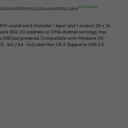
22 bodovi
ati
Uporediti
Prijaviti bolju cenu
Pratiti cenu
I sound card. Includes 1 input and 1 output (16 x 16
quire IRQ, I/O address or DMA channel settings, has
 is USB bus powered. Compatible with Windows XP,
32 - bit / 64 - bit) and Mac OS X. Supports USB 2.0
56...