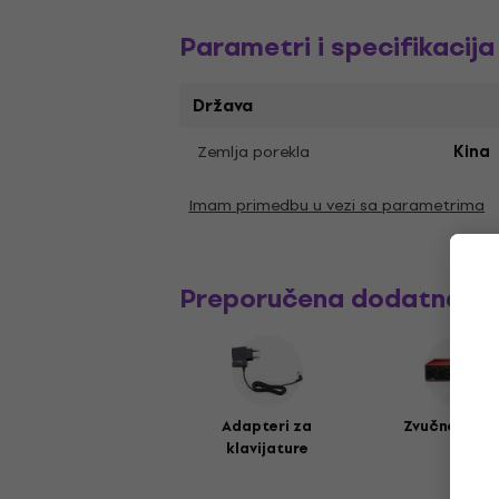
Parametri i specifikacija
Država
Zemlja porekla
Kina
Imam primedbu u vezi sa parametrima
Preporučena dodatna o
Adapteri za
Zvučne kart
klavijature