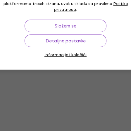
platformama trećih strana, uvek u skladu sa pravilima
Politike
privatnosti
.
Slažem se
Detaljne postavke
Informacije i kolačići