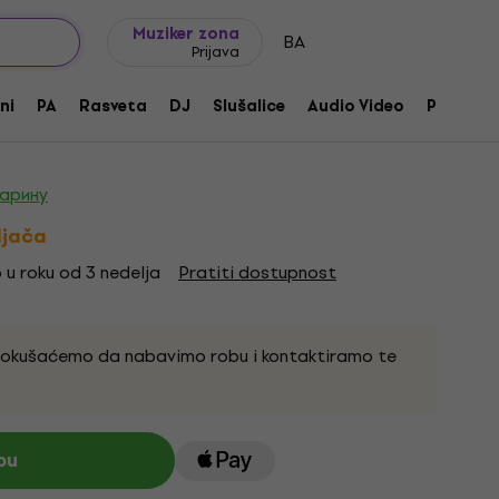
Ideje za poklone
FAQ
Muziker Blog
Muziker zona
BA
Prijava
Interface
ni
PA
Rasveta
DJ
Slušalice
Audio Video
Pribor
517
царину
ljača
 u roku od 3 nedelja
Pratiti dostupnost
pokušaćemo da nabavimo robu i kontaktiramo te
pu