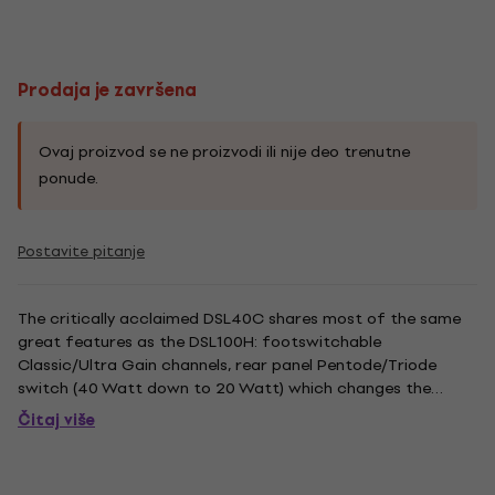
Prodaja je završena
Ovaj proizvod se ne proizvodi ili nije deo trenutne
ponude.
Postavite pitanje
The critically acclaimed DSL40C shares most of the same
great features as the DSL100H: footswitchable
Classic/Ultra Gain channels, rear panel Pentode/Triode
switch (40 Watt down to 20 Watt) which changes the
amp’s sonic character and playing feel, and a rear panel
Čitaj više
series FX Loop. It also features footswitchable digital
Reverb – Channel change...