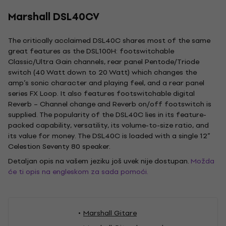
Marshall DSL40CV
The critically acclaimed DSL40C shares most of the same
great features as the DSL100H: footswitchable
Classic/Ultra Gain channels, rear panel Pentode/Triode
switch (40 Watt down to 20 Watt) which changes the
amp’s sonic character and playing feel, and a rear panel
series FX Loop. It also features footswitchable digital
Reverb – Channel change and Reverb on/off footswitch is
supplied. The popularity of the DSL40C lies in its feature-
packed capability, versatility, its volume-to-size ratio, and
its value for money. The DSL40C is loaded with a single 12”
Celestion Seventy 80 speaker.
Detaljan opis na vašem jeziku još uvek nije dostupan.
Možda
će ti opis na engleskom za sada pomoći.
Marshall Gitare