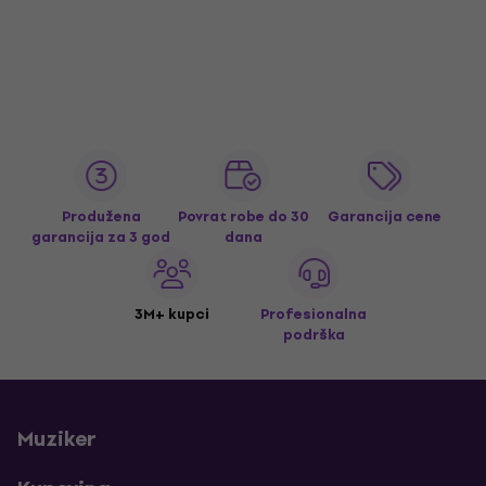
Produžena
Povrat robe do 30
Garancija cene
garancija za 3 god
dana
3M+ kupci
Profesionalna
podrška
Muziker