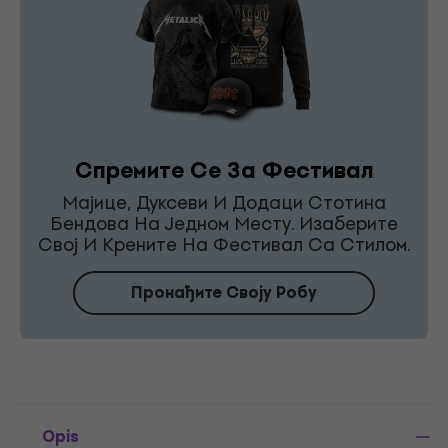
Спремите Се За Фестивал
Мајице, Дуксеви И Додаци Стотина
Бендова На Једном Месту. Изаберите
Свој И Крените На Фестивал Са Стилом.
Пронађите Своју Робу
Opis