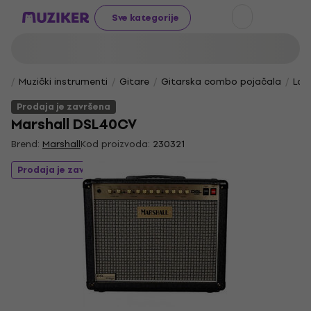
Sve kategorije
Muzički instrumenti
Gitare
Gitarska combo pojačala
Lam
Prodaja je završena
Marshall DSL40CV
Brend:
Marshall
Kod proizvoda:
230321
Prodaja je završena