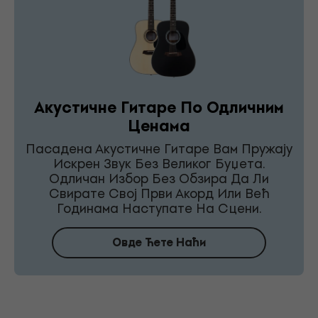
Акустичне Гитаре По Одличним
Ценама
Пасадена Акустичне Гитаре Вам Пружају
Искрен Звук Без Великог Буџета.
Одличан Избор Без Обзира Да Ли
Свирате Свој Први Акорд Или Већ
Годинама Наступате На Сцени.
Овде Ћете Наћи