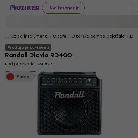
Sve kategorije
Muzički instrumenti
Gitare
Gitarska combo pojačala
Lam
Prodaja je završena
Randall Diavlo RD40C
Kod proizvoda:
230622
Prodaja je završena
Video