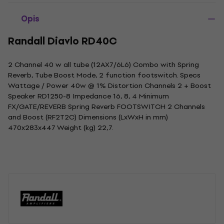
Opis
Randall Diavlo RD40C
2 Channel 40 w all tube (12AX7/6L6) Combo with Spring
Reverb, Tube Boost Mode, 2 function footswitch. Specs
Wattage / Power 40w @ 1% Distortion Channels 2 + Boost
Speaker RD1250-8 Impedance 16, 8, 4 Minimum
FX/GATE/REVERB Spring Reverb FOOTSWITCH 2 Channels
and Boost (RF2T2C) Dimensions (LxWxH in mm)
470x283x447 Weight (kg) 22,7.