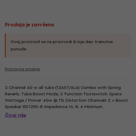
Prodaja je završena
Ovaj proizvod se ne proizvodi ili nije deo trenutne
ponude.
Postavite pitanje
2 Channel 40 w all tube (12AX7/6L6) Combo with Spring
Reverb, Tube Boost Mode, 2 function footswitch. Specs
Wattage / Power 40w @ 1% Distortion Channels 2 + Boost
Speaker RD1250-8 Impedance 16, 8, 4 Minimum
FX/GATE/REVERB Spring Reverb FOOTSWITCH 2 Channels
Čitaj više
and Boost (RF2T2C) Dimensions (LxWxH in mm)
470x283x447 Weight (kg) 22,7.