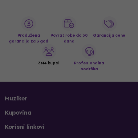
Produžena
Povrat robe do 30
Garancija cene
garancija za 3 god
dana
3M+ kupci
Profesionalna
podrška
Muziker
Kupovina
Korisni linkovi