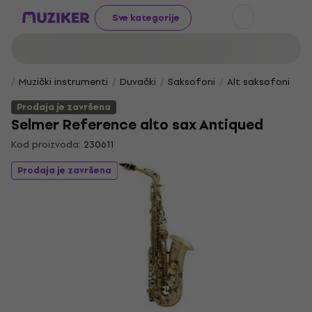
Sve kategorije
Muzički instrumenti
Duvački
Saksofoni
Alt saksofoni
Prodaja je završena
Selmer Reference alto sax Antiqued
Kod proizvoda:
230611
Prodaja je završena