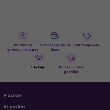
Produžena
Povrat robe do 30
Garancija cene
garancija za 3 god
dana
3M+ kupci
Profesionalna
podrška
Muziker
Kupovina