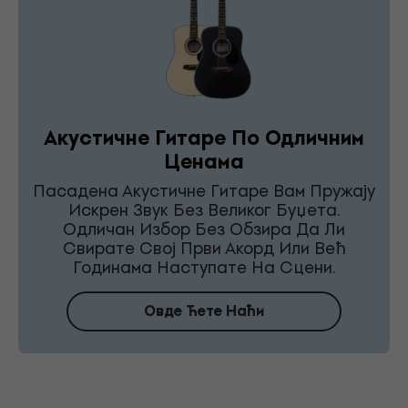
Акустичне Гитаре По Одличним
Ценама
Пасадена Акустичне Гитаре Вам Пружају
Искрен Звук Без Великог Буџета.
Одличан Избор Без Обзира Да Ли
Свирате Свој Први Акорд Или Већ
Годинама Наступате На Сцени.
Овде Ћете Наћи