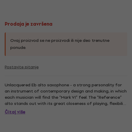
Prodaja je završena
Ovaj proizvod se ne proizvodi ili nije deo trenutne
ponude.
Postavite pitanje
Unlacquered Eb alto saxophone - a strong personality for
an instrument of contemporary design and making, in which
each musician will find the “Mark VI” feel. The “Reference”
alto stands out with its great closeness of playing, flexibility
and power, which give free rein to expressiveness.Key: E
Čitaj više
flatRange: high F sharpThumb rest : adjustable, in...