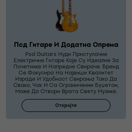
Псд Гитаре И Додатна Опрема
Psd Guitars Нуди Приступачне
Електричне Гитаре Које Су Идеалне За
Почетнике И Напредне Свираче. Бренд
Се Фокусира На Највиши Квалитет
Израде И Удобност Свирања Тако Да
Свако, Чак И Са Ограниченим Буџетом,
Може Да Отвори Врата Свету Музике.
Откријте