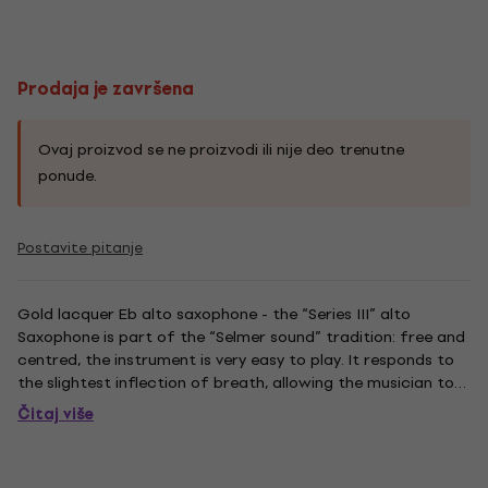
Prodaja je završena
Ovaj proizvod se ne proizvodi ili nije deo trenutne
ponude.
Postavite pitanje
Gold lacquer Eb alto saxophone - the “Series III” alto
Saxophone is part of the “Selmer sound” tradition: free and
centred, the instrument is very easy to play. It responds to
the slightest inflection of breath, allowing the musician to
fully express his musical personality.
Čitaj više