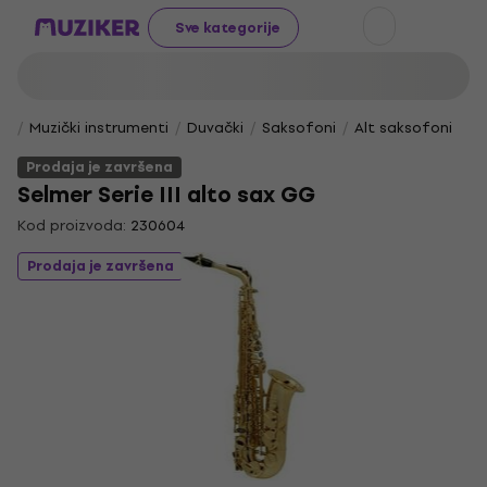
Sve kategorije
Muzički instrumenti
Duvački
Saksofoni
Alt saksofoni
Prodaja je završena
Selmer Serie III alto sax GG
Kod proizvoda:
230604
Prodaja je završena