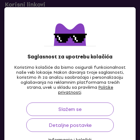
Korisni linkovi
Kontakti
Kontaktiraj nas
Saglasnost za upotrebu kolačića
Koristimo kolačiće da bismo osigurali funkcionalnost
naše veb lokacije. Nakon davanja tvoje saglasnosti,
koristimo ih za analizu saobraćaja i personalizaciju
oglašavanja na reklamnim platformama trećih
strana, uvek u skladu sa pravilima
Politike
privatnosti
.
Slažem se
BA
Detaljne postavke
Informacije i kolačići