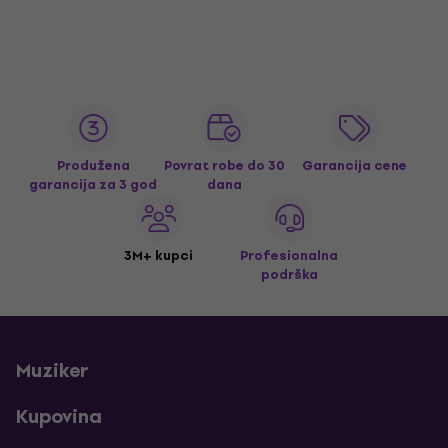
Produžena
Povrat robe do 30
Garancija cene
garancija za 3 god
dana
3M+ kupci
Profesionalna
podrška
Muziker
Kupovina