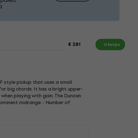
а
€ 281
U korpu
 style pickup that uses a small
r big chords. It has a bright upper-
 when playing with gain. The Duncan
prominent midrange. - Number of