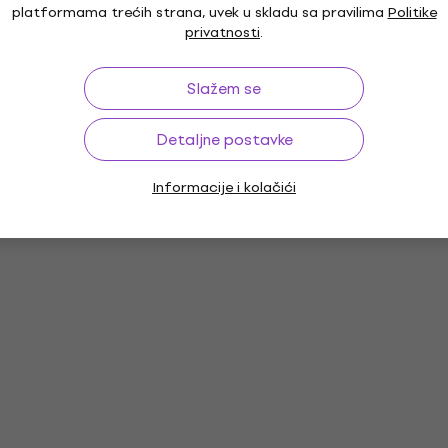
platformama trećih strana, uvek u skladu sa pravilima
Politike
privatnosti
.
Slažem se
Detaljne postavke
Informacije i kolačići