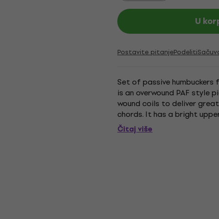
U kor
Postavite pitanje
Podeliti
Sačuv
Set of passive humbuckers 
is an overwound PAF style 
wound coils to deliver great
chords. It has a bright upp
playing clean, and provides g
Čitaj više