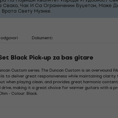
а Свако, Чак И Са Ограниченим Буџетом, Може Д
 Врата Свету Музике.
i odgovori
Dokumenti
et Black Pick-up za bas gitare
uncan Custom series. The Duncan Custom is an overwound PAF
to deliver great responsiveness while maintaining clarity fo
out when playing clean, and provides great harmonic content
 drive, making it a great choice for warmer guitars with a 
Ohm - Colour: Black.