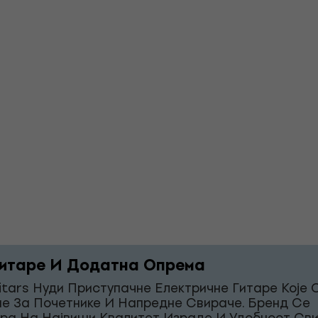
итаре И Додатна Опрема
itars Нуди Приступачне Електричне Гитаре Које 
е За Почетнике И Напредне Свираче. Бренд Се
ра На Највиши Квалитет Израде И Удобност Св