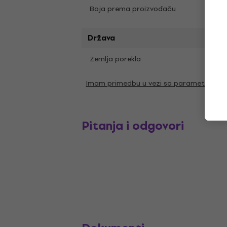
Boja prema proizvođaču
Black
Država
Zemlja porekla
SAD
Imam primedbu u vezi sa parametrima
Pitanja i odgovori