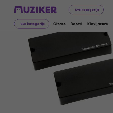
Muzički instrumenti
Basevi
Pick up za bas gitare
Sve kategorije
Gitare
Basevi
Klavijature
Sve kategorije