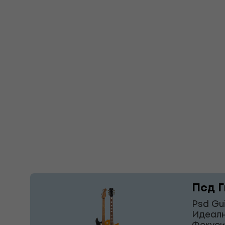
Псд Г
Psd Gu
Идеалн
Фокуси