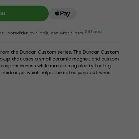
pu
281 bod
ati
Uporediti
Prijaviti bolju cenu
Pratiti cenu
from the Duncan Custom series. The Duncan Custom
pickup that uses a small ceramic magnet and custom
 responsiveness while maintaining clarity for big
er-midrange, which helps the notes jump out when
reat...