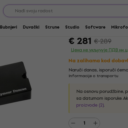
Seymour Duncan SSB-
Bubnjevi
Duvački
Strune
Studio
Software
Mikrofo
Brend:
Seymour Duncan
Kod pro
€ 281
€ 289
Цена не укључује ПДВ ни 
Na zalihama kod dobav
Naruči danas, isporuči ćemo
Informacije o transportu
Na osnovu porudžbine, 
sa datumom isporuke. Ak
proizvode (2)
.