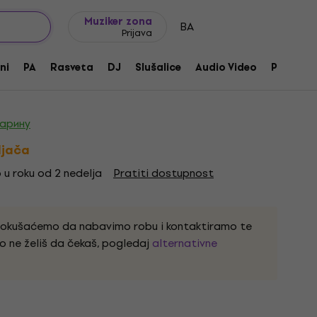
Ideje za poklone
FAQ
Muziker Blog
Muziker zona
BA
Prijava
5S Set Black Pick-up za bas gitare
ni
PA
Rasveta
DJ
Slušalice
Audio Video
Pribor
izvoda:
230420
царину
ljača
 u roku od 2 nedelja
Pratiti dostupnost
pokušaćemo da nabavimo robu i kontaktiramo te
o ne želiš da čekaš, pogledaj
alternativne