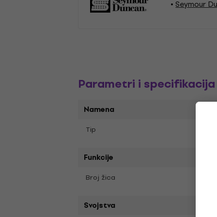
Seymour Du
Parametri i specifikacija
Namena
Humb
Tip
Funkcije
5
Broj žica
Svojstva