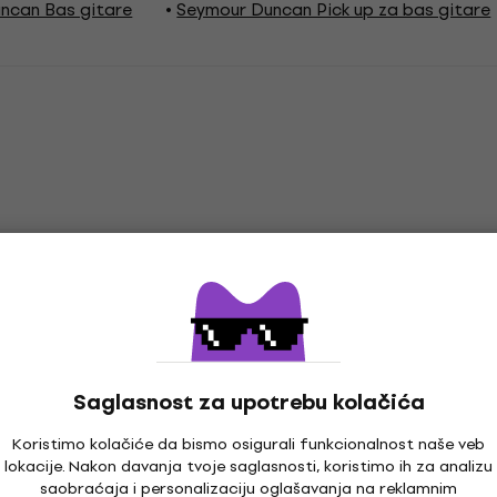
ncan Bas gitare
Seymour Duncan Pick up za bas gitare
ucker
Saglasnost za upotrebu kolačića
Koristimo kolačiće da bismo osigurali funkcionalnost naše veb
lokacije. Nakon davanja tvoje saglasnosti, koristimo ih za analizu
saobraćaja i personalizaciju oglašavanja na reklamnim