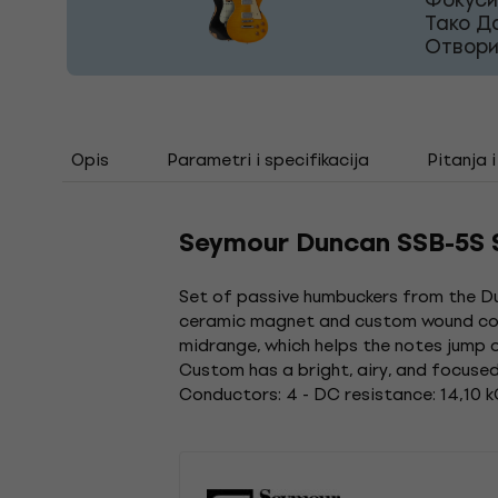
Тако Д
Отвори
Opis
Parametri i specifikacija
Pitanja 
Seymour Duncan SSB-5S S
Set of passive humbuckers from the D
ceramic magnet and custom wound coils 
midrange, which helps the notes jump 
Custom has a bright, airy, and focused
Conductors: 4 - DC resistance: 14,10 k