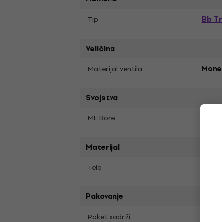
Bb T
Tip
Veličina
Materijal ventila
Mone
Svojstva
11,6
ML Bore
Materijal
Telo
Mesi
Pakovanje
Paket sadrži
Delux