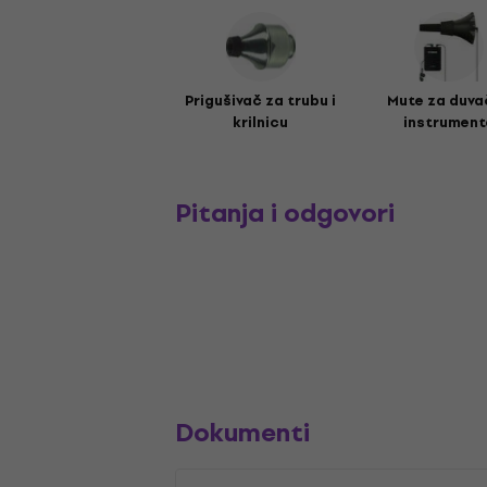
Prigušivač za trubu i
Mute za duva
krilnicu
instrument
Pitanja i odgovori
Dokumenti