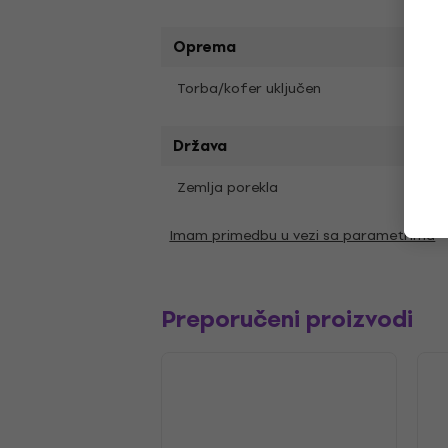
Oprema
Kofe
Torba/kofer uključen
Država
Zemlja porekla
SAD
Imam primedbu u vezi sa parametrima
Preporučeni proizvodi