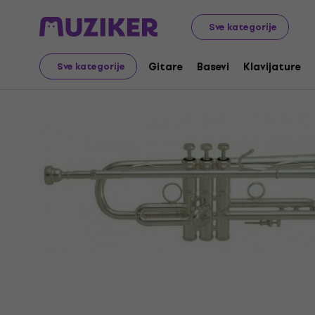
Muzički instrumenti
Duvački
Trube, Korneti i Flugelhor
Sve kategorije
Gitare
Basevi
Klavijature
Sve kategorije
Prodaja je završena