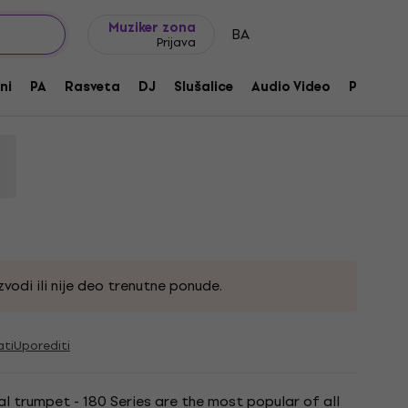
Ideje za poklone
FAQ
Muziker Blog
Muziker zona
BA
Prijava
-43R Stradivarius Bb truba
ni
PA
Rasveta
DJ
Slušalice
Audio Video
Pribor
oda:
228948
vodi ili nije deo trenutne ponude.
ati
Uporediti
al trumpet - 180 Series are the most popular of all