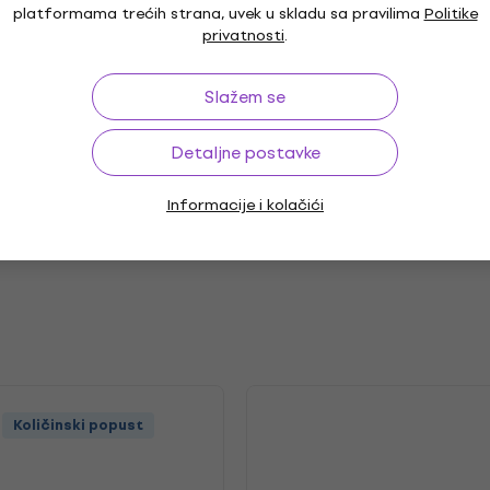
platformama trećih strana, uvek u skladu sa pravilima
Politike
privatnosti
.
r
Slažem se
Detaljne postavke
Informacije i kolačići
Količinski popust