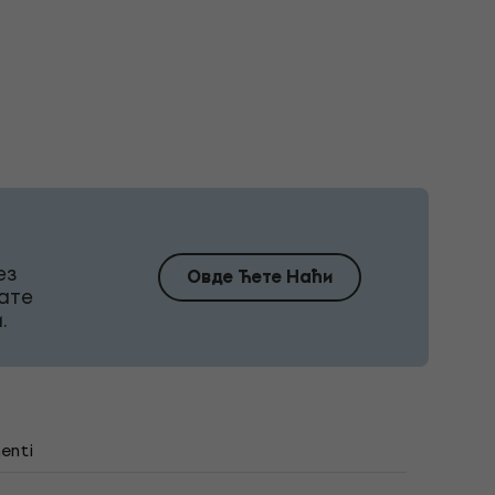
ез
Овде Ћете Наћи
ате
.
enti