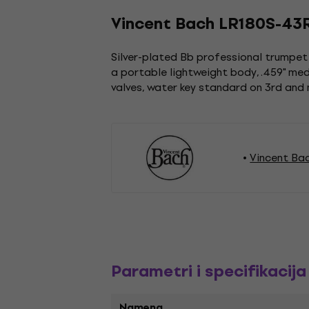
Vincent Bach LR180S-43R
Silver-plated Bb professional trumpet 
a portable lightweight body, .459" medi
valves, water key standard on 3rd and
Vincent Ba
Parametri i specifikacija
Namena