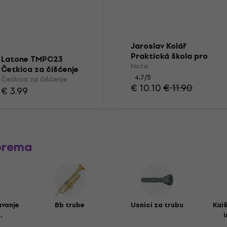
Jaroslav Kolář
Praktická škola pro
Latone TMPC23
cornet á pistons,
Note
Četkica za čišćenje
trubku a křídlovku 2
4,7
/5
Četkica za čišćenje
Note
€ 10.10
€ 11.90
€ 3.99
prema
avanje
Bb trube
Usnici za trubu
Kai
.