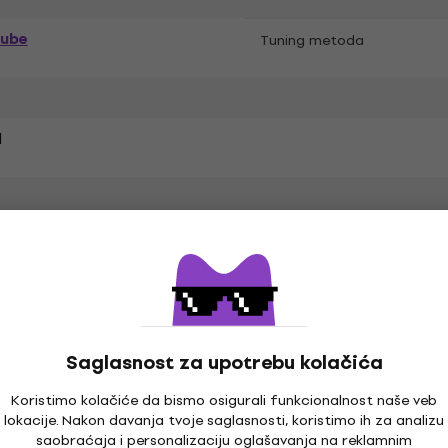
rube
Tuning metoda
l
6 mm
Zvučna kutija
ng
Saglasnost za upotrebu kolačića
Koristimo kolačiće da bismo osigurali funkcionalnost naše veb
lokacije. Nakon davanja tvoje saglasnosti, koristimo ih za analizu
e Case, Usnik
saobraćaja i personalizaciju oglašavanja na reklamnim